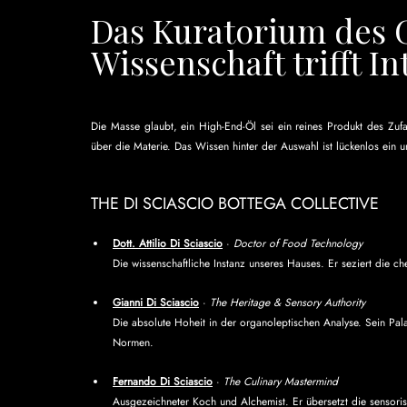
Das Kuratorium des 
Wissenschaft trifft In
Die Masse glaubt, ein High-End-Öl sei ein reines Produkt des Zufal
über die Materie. Das Wissen hinter der Auswahl ist lückenlos ein 
THE DI SCIASCIO BOTTEGA COLLECTIVE
Dott. Attilio Di Sciascio
 · 
Doctor of Food Technology
Die wissenschaftliche Instanz unseres Hauses. Er seziert die 
Gianni Di Sciascio
 · 
The Heritage & Sensory Authority
Die absolute Hoheit in der organoleptischen Analyse. Sein Palat
Normen.
Fernando Di Sciascio
 · 
The Culinary Mastermind
Ausgezeichneter Koch und Alchemist. Er übersetzt die sensorisch