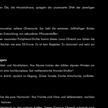
en Öle, die Monokultivare, spiegeln die unzensierte DNA der jeweiligen 
.
nnovative, seltene Olivensorte. Sie liebt die extremen, kalkhaltigen Böden 
iven Entwicklung von sekundären Pflanzenstoffen¹.
er maximalen Polyphenol-Dichte brennt dieses Luxus Olivenöl aus Italien die 
 Rachen wie eine DS-Krone. Es ist kein Begleiter. Es dominiert und setzt ein 
vaganz
t Mittel- und Norditaliens. Ihre Bäume trotzen den kühlen alpinen Winden am 
rch eine hochkomplexe, fast mathematische Aromen-Struktur².
im Antritt, opulent im Abgang. Grüne Tomate, frische Artischocke, zartbitter. 
live die pure Harmonie². Ihre Früchte sind hitze- und kälteresistent, wachsen 
 Texturen.
 Vergleich zu den anderen Kräften. Dieses Premium Olivenöl schmeckt nach 