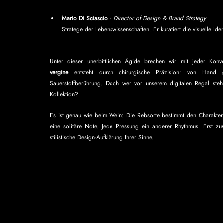
Mario Di Sciascio
 · 
Director of Design & Brand Strategy
Stratege der Lebenswissenschaften. Er kuratiert die visuelle Ide
Unter dieser unerbittlichen Ägide brechen wir mit jeder Konv
vergine
 entsteht durch chirurgische Präzision: von Hand ge
Sauerstoffberührung. Doch wer vor unserem digitalen Regal steht
Kollektion?
Es ist genau wie beim Wein: Die Rebsorte bestimmt den Charakter. 
eine solitäre Note. Jede Pressung ein anderer Rhythmus. Erst z
stilistische Design-Aufklärung Ihrer Sinne.