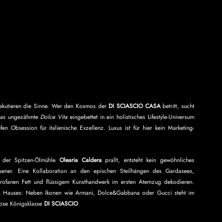
xekutieren die Sinne. Wer den Kosmos der 
DI SCIASCIO CASA
 betritt, sucht 
das ungezähmte 
Dolce Vita
 eingebettet in ein holistisches Lifestyle-Universum 
en Obsession für italienische Exzellenz. Luxus ist für hier kein Marketing-
 der Spitzen-Ölmühle 
Olearia Caldera
 prallt, entsteht kein gewöhnliches 
ener. Eine Kollaboration an den epischen Steilhängen des Gardasees, 
ofanen Fett und flüssigem Kunsthandwerk im ersten Atemzug dekodieren. 
es Hauses: Neben Ikonen wie Armani, Dolce&Gabbana oder Gucci steht im 
ose Königsklasse 
DI SCIASCIO