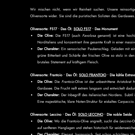
Wir mischen nicht, wenn wir Reinheit suchen. Unsere reinsortig
Olivensorte wider. Sie sind die puristischen Solisten des Gardasees
Olivensorte: FS17 ∙ Das Öl: 
SOLO FS17
 ∙ Das Monument
Die Olive:
 Die FS17 (auch 
Favolosa
 genannt) ist eine hochi
Norditaliens und konzentriert ihre gesamte Kraft in einer mass
Der Charakter:
 Ein sensorischer Paukenschlag. Geladen mit ein
grüne Bitterkeit und Schärfe der frischen Olive so stolz in den
brutales Statement auf kräftigem Fleisch.
Olivensorte: Frantoio ∙ Das Öl: 
SOLO FRANTOIO
 ∙ Die kühle Extra
Die Olive:
 Die 
Frantoio
-Olive ist der unbestrittene Aristokra
Gardasee. Die Frucht reift extrem langsam und entwickelt dadu
Der Charakter:
 Der Inbegriff des italienischen Nordens. Subtil 
Eine majestätische, klare Noten-Struktur für eiskaltes Carpaccio.
Olivensorte: Leccino ∙ Das Öl: 
SOLO LECCINO
 ∙ Die noble Seide
Die Olive:
 Wo die Frantoio-Olive angreift, sucht die 
Leccino
-O
auf sanfteren Hanglagen und stehen historisch für seidenweiche
Der Charakter:
 Elegant, harmonisch, fast schon schüchtern im