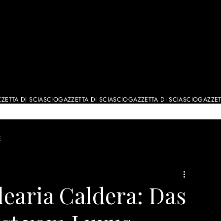
ALE
E
earia Caldera: Das