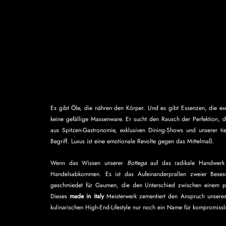
Es gibt Öle, die nähren den Körper. Und es gibt Essenzen, die e
keine gefällige Massenware. Er sucht den Rausch der Perfektion, 
aus Spitzen-Gastronomie, exklusiven Dining-Shows und unserer tief
Begriff. Luxus ist eine emotionale Revolte gegen das Mittelmaß. 
Wenn das Wissen unserer 
Bottega
 auf das radikale Handwerk
Handelsabkommen. Es ist das Aufeinanderprallen zweier Besess
geschmiedet für Gaumen, die den Unterschied zwischen einem pr
Dieses 
made in italy
 Meisterwerk zementiert den Anspruch unser
kulinarischen High-End-Lifestyle nur noch ein Name für kompromissl