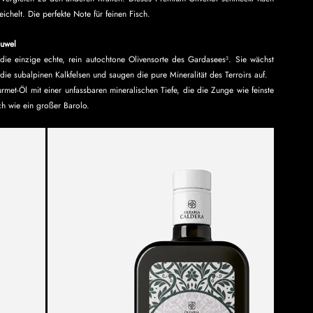
ichelt. Die perfekte Note für feinen Fisch.
Juwel
t die einzige echte, rein autochtone Olivensorte des Gardasees³. Sie wächst 
die subalpinen Kalkfelsen und saugen die pure Mineralität des Terroirs auf.
et-Öl mit einer unfassbaren mineralischen Tiefe, die die Zunge wie feinste 
ch wie ein großer Barolo.