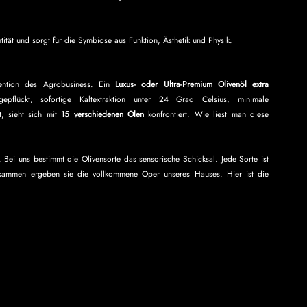
ntität und sorgt für die Symbiose aus Funktion, Ästhetik und Physik.
ention des Agrobusiness. Ein 
Luxus- oder Ultra-Premium Olivenöl extra 
pflückt, sofortige Kaltextraktion unter 24 Grad Celsius, minimale 
, sieht sich mit 
15 verschiedenen Ölen 
konfrontiert. Wie liest man diese 
Bei uns bestimmt die Olivensorte das sensorische Schicksal. Jede Sorte ist 
usammen ergeben sie die vollkommene Oper unseres Hauses. Hier ist die 