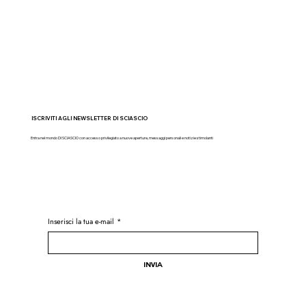
ISCRIVITI AGLI NEWSLETTER DI SCIASCIO
Entra nel mondo DI SCIASCIO con accesso privilegiato a nuove aperture, messaggi personali e notizie stimolanti
Inserisci la tua e-mail
*
Invia