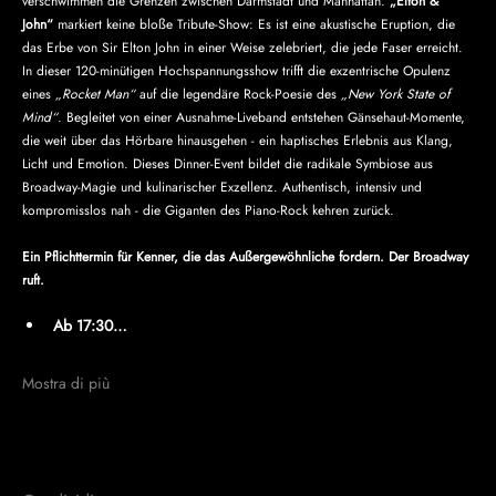
verschwimmen die Grenzen zwischen Darmstadt und Manhattan. 
„Elton & 
John“
 markiert keine bloße Tribute-Show: Es ist eine akustische Eruption, die 
das Erbe von Sir Elton John in einer Weise zelebriert, die jede Faser erreicht. 
In dieser 120-minütigen Hochspannungsshow trifft die exzentrische Opulenz 
eines 
„Rocket Man“
 auf die legendäre Rock-Poesie des 
„New York State of 
Mind“
. Begleitet von einer Ausnahme-Liveband entstehen Gänsehaut-Momente, 
die weit über das Hörbare hinausgehen - ein haptisches Erlebnis aus Klang, 
Licht und Emotion. Dieses Dinner-Event bildet die radikale Symbiose aus 
Broadway-Magie und kulinarischer Exzellenz. Authentisch, intensiv und 
kompromisslos nah - die Giganten des Piano-Rock kehren zurück. 
Ein Pflichttermin für Kenner, die das Außergewöhnliche fordern. Der Broadway 
ruft.
Ab 17:30…
Mostra di più