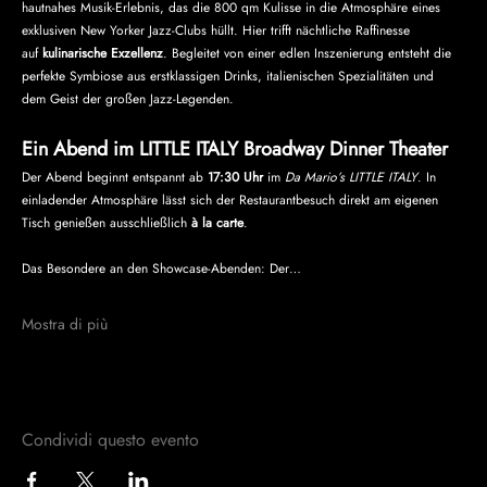
hautnahes Musik-Erlebnis, das die 800 qm Kulisse in die Atmosphäre eines 
exklusiven New Yorker Jazz-Clubs hüllt. Hier trifft nächtliche Raffinesse 
auf 
kulinarische Exzellenz
. Begleitet von einer edlen Inszenierung entsteht die 
perfekte Symbiose aus erstklassigen Drinks, italienischen Spezialitäten und 
dem Geist der großen Jazz-Legenden.
Ein Abend im LITTLE ITALY Broadway Dinner Theater
Der Abend beginnt entspannt ab 
17:30 Uhr
 im 
Da Mario’s LITTLE ITALY
. In 
einladender Atmosphäre lässt sich der Restaurantbesuch direkt am eigenen 
Tisch genießen ausschließlich 
à la carte
.
Das Besondere an den Showcase-Abenden: Der…
Mostra di più
Condividi questo evento