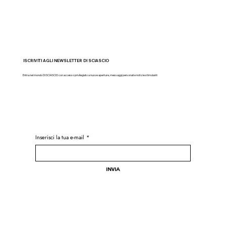
ISCRIVITI AGLI NEWSLETTER DI SCIASCIO
Entra nel mondo DI SCIASCIO con accesso privilegiato a nuove aperture, messaggi personali e notizie stimolanti
Inserisci la tua e-mail
*
Invia