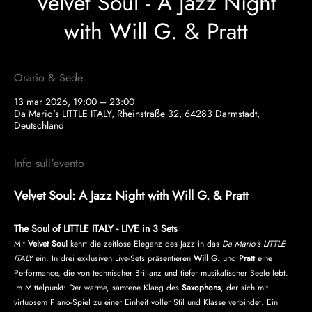
Velvet Soul - A Jazz Night
with Will G. & Pratt
Orario & Sede
13 mar 2026, 19:00 – 23:00
Da Mario's LITTLE ITALY, Rheinstraße 32, 64283 Darmstadt,
Deutschland
Info sull'evento
Velvet Soul: A Jazz Night with Will G. & Pratt
The Soul of LITTLE ITALY - LIVE in 3 Sets
Mit 
Velvet Soul
 kehrt die zeitlose Eleganz des Jazz in das 
Da Mario’s LITTLE 
ITALY
 ein. In drei exklusiven Live-Sets präsentieren 
Will G.
 und 
Pratt
 eine 
Performance, die von technischer Brillanz und tiefer musikalischer Seele lebt. 
Im Mittelpunkt: Der warme, samtene Klang des 
Saxophons
, der sich mit 
virtuosem Piano-Spiel zu einer Einheit voller Stil und Klasse verbindet. Ein 