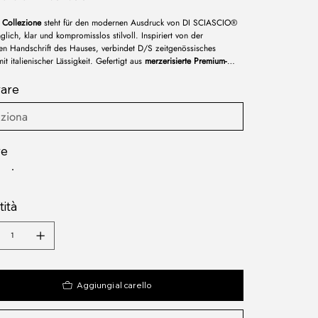
 Collezione
steht für den modernen Ausdruck von DI SCIASCIO®
lich, klar und kompromisslos stilvoll. Inspiriert von der
hen Handschrift des Hauses, verbindet D/S zeitgenössisches
it italienischer Lässigkeit. Gefertigt aus
merzerisierte Premium-
lle
, entfalten die Stücke eine subtile Brillanz und einen
wöhnlich weichen Griff – geschaffen für den Alltag, aber mit dem
rare
 eines Klassikers.
re
ità
Aggiungi al carello