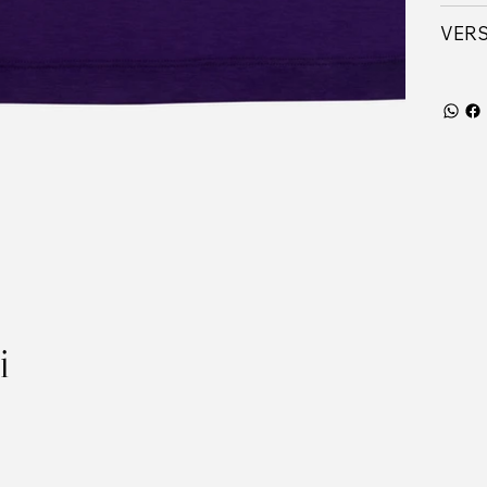
VER
i