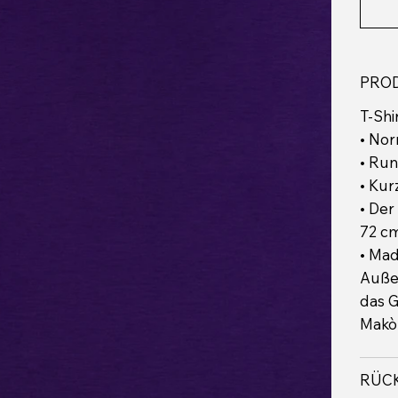
PRO
T-Shi
• No
• Run
• Ku
• Der
72 cm
• Mad
Außen
das G
Makò
RÜCK