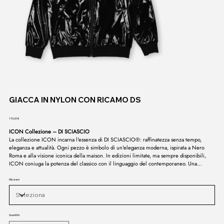
GIACCA IN NYLON CON RICAMO DS
Prezzo
170,00 €
ICON Collezione – DI SCIASCIO
La collezione ICON incarna l'essenza di DI SCIASCIO®: raffinatezza senza tempo,
eleganza e attualità. Ogni pezzo è simbolo di un'eleganza moderna, ispirata a Nero
Roma e alla visione iconica della maison. In edizioni limitate, ma sempre disponibili,
ICON coniuga la potenza del classico con il linguaggio del contemporaneo. Una
collezione che non sbiadisce, ma dura nel tempo: la firma di uno stile la cui purezza è
intoccabile.
Misurare
Quantità