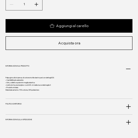
Aggiungi al carello
Acquista ora
INFORMAZIONI SUL PRODOTTO
Felpa girocollo in jersey di cotone in stile destroyed con dettagli DS:
• Vestibilità più aderente
• Orlo, colletto e polsini in maglia elastica
• L'articolo ha una lunghezza di 68 cm dalla nuca nella taglia S
• Prodotto in Italia
Materiale esterno: 70% cotone, 30% poliestere
POLITICA DI RITORNO
INFORMAZIONI SULLA SPEDIZIONE