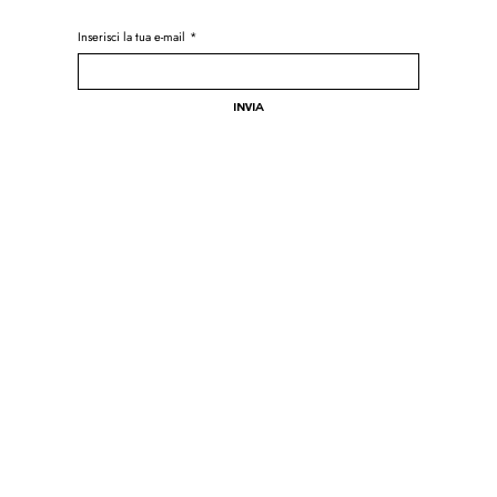
Inserisci la tua e-mail
*
Invia