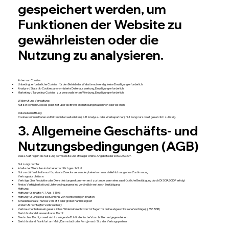
gespeichert werden, um
Funktionen der Website zu
gewährleisten oder die
Nutzung zu analysieren.
Arten von Cookies:
Unbedingt erforderliche Cookies: für den Betrieb der Website notwendig, keine Einwilligung erforderlich
Analyse-/Statistik-Cookies: anonymisierte Datenauswertung, Einwilligung erforderlich
Marketing-/Targeting-Cookies: zur personalisierten Werbung, Einwilligung erforderlich
Widerruf und Verwaltung:
Nutzer können Cookies jederzeit über die Browsereinstellungen ablehnen oder löschen.
Datenübermittlung:
Cookies können Daten an Drittanbieter weiterleiten (z. B. Analyse- oder Werbepartner). Nutzung nur soweit gesetzlich zulässig.
3. Allgemeine Geschäfts- und
Nutzungsbedingungen (AGB)
Diese AGB regeln die Nutzung der Website und etwaiger Online-Angebote der DI SCIASCIO®.
Nutzungsrechte:
Inhalte der Website sind urheberrechtlich geschützt
Nutzer dürfen Inhalte nur für private Zwecke verwenden, keine kommerzielle Nutzung ohne Zustimmung
Vertragsabschlüsse:
Verträge über Produkte oder Dienstleistungen kommen erst zustande, wenn eine ausdrückliche Bestätigung durch DI SCIASCIO® erfolgt
Preise, Verfügbarkeit und Lieferbedingungen sind verbindlich erst nach Bestätigung
Haftung:
Haftung für Inhalte: § 7 Abs. 1 TMG
Haftung für Links: nur bei Kenntnis von rechtswidrigen Inhalten
Schadensersatz: nur bei Vorsatz oder grober Fahrlässigkeit
Widerrufsrechte (für Verbraucher):
Verbraucher haben ein gesetzliches Widerrufsrecht von 14 Tagen für online abgeschlossene Verträge (§ 355 BGB)
Gerichtsstand & anwendbares Recht:
Deutsches Recht, soweit nicht zwingende EU-/italienische Vorschriften entgegenstehen
Gerichtsstand: Frankfurt am Main, Darmstadt oder Rom, je nach Sitz der Vertragspartner