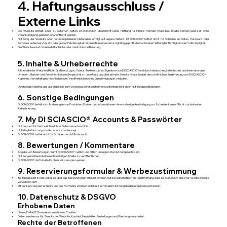
4. Haftungsausschluss /
Externe Links
Die Website enthält Links zu externen Seiten. DI SCIASCIO® übernimmt keine Haftung für Inhalte fremder Websites. Inhalte können jederzeit ohne
Vorankündigung geändert oder entfernt werden.
Nutzung der Website oder heruntergeladener Materialien erfolgt auf eigene Gefahr. DI SCIASCIO® haftet nicht für Schäden an Daten, Hardware oder
Software, außer bei Vorsatz oder grober Fahrlässigkeit. Informationen werden sorgfältig geprüft, dennoch keine Haftung für Richtigkeit oder Vollständigkeit.
Die Website ersetzt keinerlei fachliche oder medizinische Beratung.
5. Inhalte & Urheberrechte
Alle Inhalte der Website (Bilder, Grafiken, Logos, Videos, Texte etc.) sind Eigentum von DI SCIASCIO® und durch deutsches, italienisches und internationales
Urheber-, Marken- und Persönlichkeitsrecht geschützt. Jede Nutzung über private Zwecke hinaus bedarf der schriftlichen Zustimmung von DI SCIASCIO®.
Kopieren, Vervielfältigen, Hochladen oder Veröffentlichen ohne Genehmigung ist verboten.
Downloads: Material, das ausdrücklich zum Download bereitgestellt wird, unterliegt denselben Nutzungsbedingungen.​
6. Sonstige Bedingungen
DI SCIASCIO® behält sich Änderungen von Produkten, Preisen und Informationen ohne vorherige Ankündigung vor. Es besteht keine Pflicht zur laufenden
Aktualisierung.
7. My DI SCIASCIO® Accounts & Passwörter
Nutzer sind für Vertraulichkeit ihrer Daten verantwortlich.
Unbefugte Nutzung von Accounts ist untersagt.
DI SCIASCIO® haftet nicht für Schäden durch Missbrauch.
8. Bewertungen / Kommentare
Abgabe von Bewertungen räumt DI SCIASCIO® zeitlich und örtlich unbegrenzte Nutzungsrechte ein.
Nutzer garantieren keine rechtswidrigen Inhalte zu veröffentlichen.
DI SCIASCIO® darf Inhalte löschen, kürzen oder sperren.​
9. Reservierungsformular & Werbezustimmung
Bei Eingabe der E-Mail-Adresse über das Reservierungsformular erteilen Nutzer automatisch die Zustimmung, dass DI SCIASCIO® diese für Werbezwecke
verwenden darf.
Mit der Nutzung der Website und des Formulars erklären sich Nutzer mit allen Nutzungsbedingungen einverstanden.
10. Datenschutz & DSGVO
Erhobene Daten
Name, E-Mail, IP, Browserinformationen, Cookies.
Daten werden nur für Zwecke der Website, Kontakt, Newsletter, Bestellungen und Werbung verarbeitet.
Rechte der Betroffenen