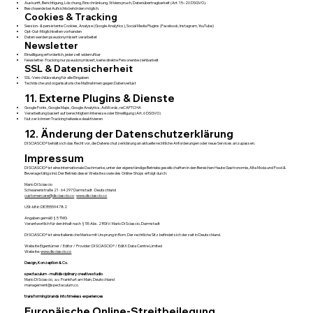
Auskunft, Berichtigung, Löschung, Einschränkung, Widerspruch, Datenübertragbarkeit (Art. 15–20 DSGVO).
Beschwerde bei Aufsichtsbehörden möglich.
Cookies & Tracking
Session- & persistente Cookies, Analyse (Google Analytics), Social Media Plugins (Facebook, Instagram, YouTube)
Opt-Out-Möglichkeiten vorhanden
Daten werden pseudonymisiert verarbeitet
Newsletter
Einwilligung erforderlich, jederzeit widerrufbar
Newsletter-Tracking nur pseudonymisiert, keine direkte Personenbeziehbarkeit
SSL & Datensicherheit
SSL-Verschlüsselung für alle Eingaben
Technische und organisatorische Maßnahmen gegen Datenverlust
11. Externe Plugins & Dienste
Google Fonts, Google Maps, Google Analytics, AdWords, reCAPTCHA
Verarbeitung basiert auf berechtigtem Interesse oder Einwilligung (Art. 6 DSGVO)
Nutzer können Tracking teilweise deaktivieren
12. Änderung der Datenschutzerklärung
DI SCIASCIO® behält sich das Recht vor, die Datenschutzerklärung an aktuelle rechtliche Anforderungen oder neue Services anzupassen.
Impressum
DI SCIASCIO® ist eine internationale Dachmarke, unter der eigenständige Betriebsgesellschaften in den Bereichen Haute Gastronomie, Alta Moda und Food &
Beverage tätig sind. Der Betrieb dieser Website sowie des Online-Shops erfolgt durch:
Mario Di Sciascio
Schwanenstraße 21 · 64297 Darmstadt · Deutschland
customercare@disciascio.co
·
www.disciascio.co
USt-IdNr: DE355594782
Angaben gemäß § 5 TMG
Verantwortlich für den Inhalt nach § 55 Abs. 2 RStV: Mario Di Sciascio, Darmstadt
DI SCIASCIO® ist eine italienische Marke mit Ursprung in Rom. Der rechtliche Sitz befindet sich derzeit in Deutschland.
Website Eigentümer / Editor / Provider: DI SCIASCIO® / EditX Data Centre Limited
Website:
www.disciascio.co
Design, Konzeption & Co.
spectaculum - multidisciplinary creative studio
Mario Di Sciascio, a.v. Frankfurt am Main, Deutschland
management@spectaculum.co
transforming brands into timeless experiences
Europäische Online-Streitbeilegung