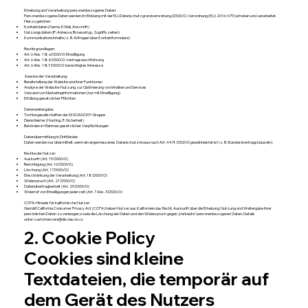
Erhebung und Verarbeitung personenbezogener Daten:
Personenbezogene Daten werden im Einklang mit der EU-Datenschutzgrundverordnung (DSGVO, Verordnung (EU) 2016/679) erhoben und verarbeitet.
Hierzu gehören:
Kontaktdaten (Name, E-Mail, Anschrift)
Nutzungsdaten (IP-Adresse, Browsertyp, Zugriffszeiten)
Kommunikationsinhalte (z. B. Anfragen über Kontaktformulare)
Rechtsgrundlagen:
Art. 6 Abs. 1 lit. a DSGVO: Einwilligung
Art. 6 Abs. 1 lit. b DSGVO: Vertragsdurchführung
Art. 6 Abs. 1 lit. f DSGVO: berechtigtes Interesse
Zwecke der Verarbeitung:
Bereitstellung der Website und ihrer Funktionen
Analyse der Website-Nutzung zur Optimierung von Inhalten und Services
Versand von Marketinginformationen (nur mit Einwilligung)
Erfüllung gesetzlicher Pflichten
Datenweitergabe:
Tochtergesellschaften der DI SCIASCIO®-Gruppe
Dienstleister (Hosting, IT-Sicherheit)
Behörden im Rahmen gesetzlicher Verpflichtungen
Datenübermittlung in Drittländer:
Daten werden nur übermittelt, wenn ein angemessenes Datenschutzniveau nach Art. 44 ff. DSGVO gewährleistet ist (z. B. Standardvertragsklauseln).
Rechte der Nutzer:
Auskunft (Art. 15 DSGVO)
Berichtigung (Art. 16 DSGVO)
Löschung (Art. 17 DSGVO)
Einschränkung der Verarbeitung (Art. 18 DSGVO)
Widerspruch (Art. 21 DSGVO)
Datenübertragbarkeit (Art. 20 DSGVO)
Widerruf von Einwilligungen jederzeit (Art. 7 Abs. 3 DSGVO)
CCPA-Hinweis für kalifornische Nutzer:
Gemäß California Consumer Privacy Act (CCPA) haben Nutzer aus Kalifornien das Recht, Auskunft über die Erhebung, Nutzung und Weitergabe ihrer
persönlichen Daten zu verlangen, sowie die Löschung der Daten und den Widerspruch gegen „Verkäufe“ personenbezogener Daten. Details
unter: customercare@disciascio.co
2. Cookie Policy
Cookies sind kleine
Textdateien, die temporär auf
dem Gerät des Nutzers