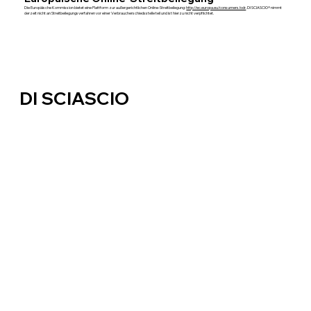
Die Europäische Kommission bietet eine Plattform zur außergerichtlichen Online-Streitbeilegung:
http://ec.europa.eu/consumers/odr
. DI SCIASCIO® nimmt
derzeit nicht an Streitbeilegungsverfahren vor einer Verbraucherschiedsstelle teil und ist hierzu nicht verpflichtet.
DI SCIASCIO