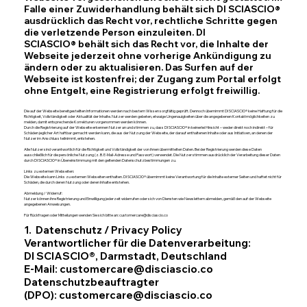
Falle einer Zuwiderhandlung behält sich DI SCIASCIO®
ausdrücklich das Recht vor, rechtliche Schritte gegen
die verletzende Person einzuleiten. DI
SCIASCIO® behält sich das Recht vor, die Inhalte der
Webseite jederzeit ohne vorherige Ankündigung zu
ändern oder zu aktualisieren. Das Surfen auf der
Webseite ist kostenfrei; der Zugang zum Portal erfolgt
ohne Entgelt, eine Registrierung erfolgt freiwillig.
Die auf der Webseite bereitgestellten Informationen werden nach bestem Wissen sorgfältig geprüft. Dennoch übernimmt DI SCIASCIO® keine Haftung für die
Richtigkeit, Vollständigkeit oder Aktualität der Inhalte. Nutzer werden gebeten, etwaige Ungenauigkeiten über die angegebenen Kontaktmöglichkeiten zu
melden, damit entsprechende Korrekturen vorgenommen werden können.
Durch die Registrierung auf der Webseite erkennen Nutzer an und stimmen zu, dass DI SCIASCIO® in keinerlei Hinsicht – weder direkt noch indirekt – für
Schäden jeglicher Art haftbar gemacht werden kann, die aus der Nutzung der Webseite, der darauf enthaltenen Inhalte oder aus Initiativen, an denen der
Nutzer im Anschluss teilnimmt, entstehen.
Alle Nutzer sind verantwortlich für die Richtigkeit und Vollständigkeit der von ihnen übermittelten Daten. Bei der Registrierung werden diese Daten
ausschließlich für die persönliche Nutzung (z. B. E-Mail-Adresse und Passwort) verwendet. Die Nutzer stimmen ausdrücklich der Verarbeitung dieser Daten
durch DI SCIASCIO® in Übereinstimmung mit den geltenden Datenschutzbestimmungen zu.
Links zu externen Webseiten:
Die Webseite kann Links zu externen Webseiten enthalten. DI SCIASCIO® übernimmt keine Verantwortung für die Inhalte externer Seiten und haftet nicht für
Schäden, die durch deren Nutzung oder deren Inhalte entstehen.
Abmeldung / Widerruf:
Nutzer können ihre Registrierung und Einwilligung jederzeit widerrufen oder sich von Diensten wie Newslettern abmelden, gemäß den auf der Webseite
angegebenen Anweisungen.
Für Rückfragen oder Mitteilungen wenden Sie sich bitte an:
customercare@disciascio.co
1. Datenschutz / Privacy Policy
Verantwortlicher für die Datenverarbeitung:
DI SCIASCIO®, Darmstadt, Deutschland
E-Mail: customercare@disciascio.co
Datenschutzbeauftragter
(DPO): customercare@disciascio.co