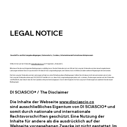
LEGAL NOTICE
Geschäfts- und Nutzungsbedingungen, Datenschutz, Cookies, Unternehmensinformationen & Impressum
Willkommen auf der Webseite
www.disciascio.co
(im Folgenden: „Webseite“).
Bitte lesen Sie die nachfolgenden Bedingungen sorgfältig, bevor Sie die Webseite nutzen. Mit der Nutzung der Webseite und der darauf angebotenen
Leistungen erklären Sie sich ausdrücklich mit diesen Nutzungsbedingungen, der Datenschutzrichtlinie und allen weiteren Regelungen einverstanden.
Die Nutzung der Webseite und der Leistungen erfolgt nur unter Einhaltung dieser Bedingungen. Sollten Sie mit diesen nicht einverstanden sein, ist eine
Nutzung der Webseite untersagt. DI SCIASCIO® behält sich vor, diese Nutzungsbedingungen jederzeit zu ändern. Änderungen werden auf der Webseite
veröffentlicht, das Datum des letzten Updates entsprechend angepasst. Durch die fortgesetzte Nutzung nach Änderungen akzeptieren Sie die neuen
Bedingungen.
DI SCIASCIO® / The
Disclaimer
Die Inhalte der Webseite
www.disciascio.co
sind ausschließliches Eigentum von DI SCIASCIO® und
somit durch nationale und internationale
Rechtsvorschriften geschützt. Eine Nutzung der
Inhalte für andere als die ausdrücklich auf der
Webseite vorgesehenen Zwecke ist nicht gestattet. Im