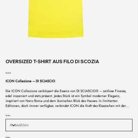
OVERSIZED T-SHIRT AUS FILO DI SCOZIA
Preis
90,00 €
ICON Collezione – DI SCIASCIO
Die ICON Collezione verkörpert die Essenz von DI SCIASCIO® – zeitlose Finesse,
edel inszeniert und stets präsent. Jedes Stück ist ein Symbol moderner Eleganz,
inspiriert von Nero Roma und dem ikonischen Blick des Hauses. In limitierten
Editionen, doch immer verfügbar, verbindet ICON die Kraft des Klassischen mit der
Sprache des Zeitgenössischen. Eine Kollektion, die nicht vergeht, sondern bleibt – das
Signum eines Stils, der in seiner Reinheit unantastbar ist.
Größe
Farbe