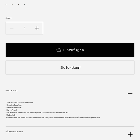
Anzahl
Hinzufügen
Sofortkauf
PRODUKTINFO
T-Shirt aus Filo Di Scozia-Baumwolle:
• Oversize-Passform
• Rundhalsausschnitt
• Kurze Ärmel
• Der Artikel hat bei Größe 48 IT eine Länge von 72 cm ab dem hinteren Halsansatz
• Made in Italy
Außenmaterial: 100 % Filo Di Scozia-Baumwolle, das Garn, das aus den besten Qualitäten der Makò-Baumwolle hergestellt wird
RÜCKGABERICHTLINIE