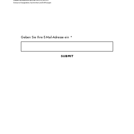
Erleben Sie Einblicke in die Welt von DI SCIASCIO®
Exklusive Neuigkeiten, Nachrichten und Eröffnungen
Geben Sie Ihre E-Mail-Adresse ein
*
Submit