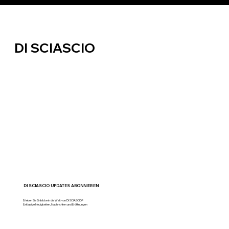
DI SCIASCIO
DI SCIASCIO UPDATES ABONNIEREN
Erleben Sie Einblicke in die Welt von DI SCIASCIO®
Exklusive Neuigkeiten, Nachrichten und Eröffnungen