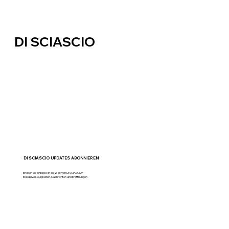
DI SCIASCIO
DI SCIASCIO UPDATES ABONNIEREN
Erleben Sie Einblicke in die Welt von DI SCIASCIO®
Exklusive Neuigkeiten, Nachrichten und Eröffnungen