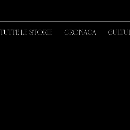
TUTTE LE STORIE
CRONACA
CULTU
GAZZETTA
Articoli di stampa, apparizioni televisive e premi
Rundfunk, dalla Frankfurter Rundschau alla Camer