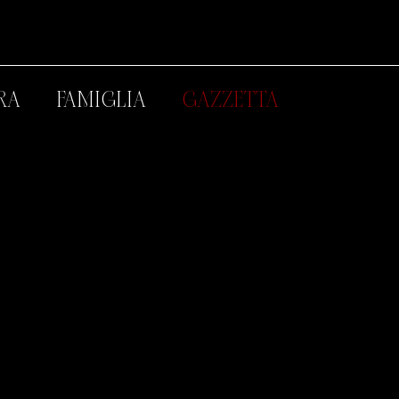
RA
FAMIGLIA
GAZZETTA
 legati a DI SCIASCIO®. Da Kabel Eins a Hessischer
a di Commercio e Industria e molti altri