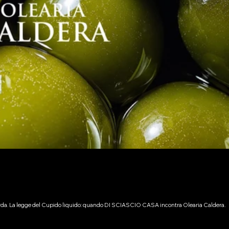
i Garda. La legge del Cupido liquido: quando DI SCIASCIO CASA incontra Olearia Caldera.