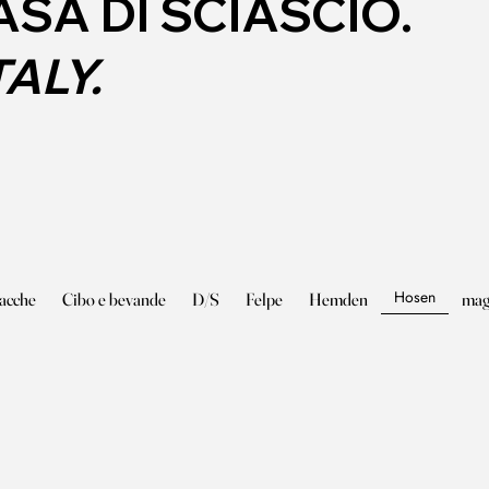
SA DI SCIASCIO.
TALY.
Hosen
iacche
Cibo e bevande
D/S
Felpe
Hemden
mag