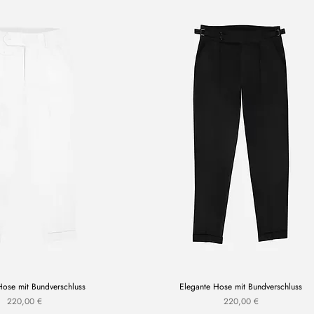
Hose mit Bundverschluss
Elegante Hose mit Bundverschluss
Prezzo
Prezzo
220,00 €
220,00 €