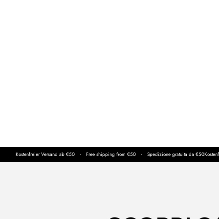
Kostenfreier Versand ab €50　·　Free shipping from €50　·　Spedizione gratuita da €50