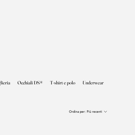
lieria
Occhiali DS®
T-shirt e polo
Underwear
Ordina per:
Più recenti