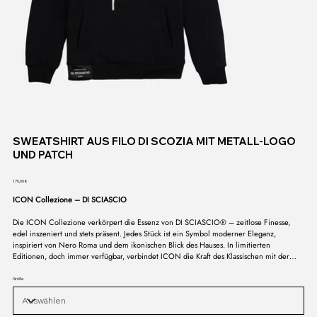
SWEATSHIRT AUS FILO DI SCOZIA MIT METALL-LOGO
UND PATCH
Preis
170,00 €
ICON Collezione – DI SCIASCIO
Die ICON Collezione verkörpert die Essenz von DI SCIASCIO® – zeitlose Finesse,
edel inszeniert und stets präsent. Jedes Stück ist ein Symbol moderner Eleganz,
inspiriert von Nero Roma und dem ikonischen Blick des Hauses. In limitierten
Editionen, doch immer verfügbar, verbindet ICON die Kraft des Klassischen mit der
Sprache des Zeitgenössischen. Eine Kollektion, die nicht vergeht, sondern bleibt – das
Signum eines Stils, der in seiner Reinheit unantastbar ist.
Größe