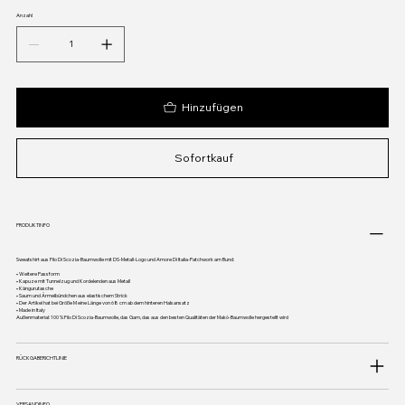
Anzahl
Hinzufügen
Sofortkauf
PRODUKTINFO
Sweatshirt aus Filo Di Scozia-Baumwolle mit DS-Metall-Logo und Amore Di Italia-Patchwork am Bund:
• Weitere Passform
• Kapuze mit Tunnelzug und Kordelenden aus Metall
• Kängurutasche
• Saum und Ärmelbündchen aus elastischem Strick
• Der Artikel hat bei Größe M eine Länge von 68 cm ab dem hinteren Halsansatz
• Made in Italy
Außenmaterial: 100 % Filo Di Scozia-Baumwolle, das Garn, das aus den besten Qualitäten der Makò-Baumwolle hergestellt wird
RÜCKGABERICHTLINIE
VERSANDINFO