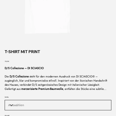
T-SHIRT MIT PRINT
Preis
70,00 €
D/S Collezione – DI SCIASCIO
Die
D/S Collezione
steht für den modernen Ausdruck von DI SCIASCIO® –
zugänglich, klar und kompromisslos stilvoll. Inspiriert von der ikonischen Handschrift
des Hauses, verbindet D/S zeitgenössisches Design mit italienischer Lässigkeit.
Gefertigt aus
merzerisierte Premium-Baumwolle
, entfalten die Stücke eine subtile
Brillanz und einen außergewöhnlich weichen Griff – geschaffen für den Alltag, aber
mit dem Anspruch eines Klassikers.
Größe
Anzahl