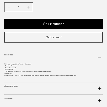
Hinzufügen
Sofortkauf
PRODUKTINFO
T-Shirt aus merzerisierte Premium-Baumwolle:
• Oversize-Passform
• Rundhalsausschnitt
• Kurze Ärmel
• Der Artikel hat bei Größe 48 IT eine Länge von 72 cm ab dem hinteren Halsansatz
• Made in Italy
Außenmaterial: 100 % Filo Di Scozia-Baumwolle, das Garn, das aus den besten Qualitäten der Makò-Baumwolle hergestellt wird
RÜCKGABERICHTLINIE
VERSANDINFO