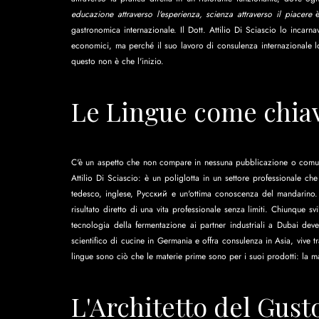
educazione attraverso l'esperienza, scienza attraverso il piacere
 
gastronomica internazionale. Il Dott. Attilio Di Sciascio lo incar
economici, ma perché il suo lavoro di consulenza internazionale lo 
questo non è che l'inizio.
Le Lingue come chia
C'è un aspetto che non compare in nessuna pubblicazione o comun
Attilio Di Sciascio: è un poliglotta in un settore professionale ch
tedesco, inglese, Русский e un'ottima conoscenza del mandarino.
risultato diretto di una vita professionale senza limiti. Chiunque sv
tecnologia della fermentazione ai partner industriali a Dubai dev
scientifico di cucine in Germania e offra consulenza in Asia, vive tra 
lingue sono ciò che le materie prime sono per i suoi prodotti: la ma
L'Architetto del Gusto