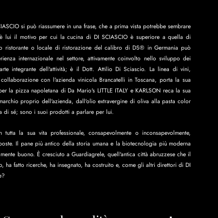
SCIASCIO si può riassumere in una frase, che a prima vista potrebbe sembrare 
a: è lui il motivo per cui la cucina di DI SCIASCIO è superiore a quella di 
o ristorante o locale di ristorazione del calibro di DS® in Germania può 
enza internazionale nel settore, attivamente coinvolto nello sviluppo dei 
e integrante dell'attività; è il Dott. Attilio Di Sciascio. La linea di vini, 
collaborazione con l'azienda vinicola Brancatelli in Toscana, porta la sua 
e per la pizza napoletana di Da Mario's LITTLE ITALY e KARLSON reca la sua 
marchio proprio dell'azienda, dall'olio extravergine di oliva alla pasta color 
 di sé; sono i suoi prodotti a parlare per lui.
n tutta la sua vita professionale, consapevolmente o inconsapevolmente, 
oste. Il pane più antico della storia umana e la biotecnologia più moderna 
mente buono. È cresciuto a Guardiagrele, quell'antica città abruzzese che il 
ha fatto ricerche, ha insegnato, ha costruito e, come gli altri direttori di DI 
e?