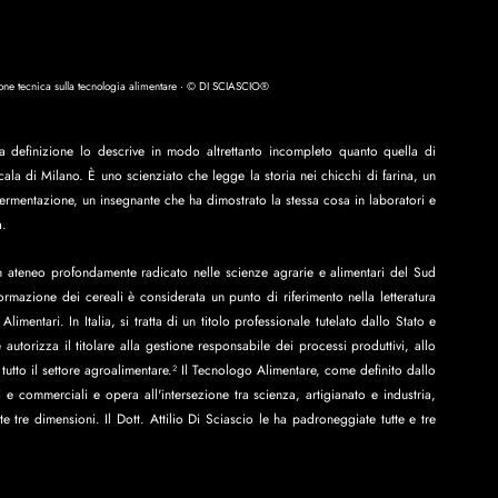
zione tecnica sulla tecnologia alimentare · © DI SCIASCIO®
a definizione lo descrive in modo altrettanto incompleto quanto quella di 
ala di Milano. È uno scienziato che legge la storia nei chicchi di farina, un 
ermentazione, un insegnante che ha dimostrato la stessa cosa in laboratori e 
a.
 un ateneo profondamente radicato nelle scienze agrarie e alimentari del Sud 
formazione dei cereali è considerata un punto di riferimento nella letteratura 
limentari. In Italia, si tratta di un titolo professionale tutelato dallo Stato e 
torizza il titolare alla gestione responsabile dei processi produttivi, allo 
 tutto il settore agroalimentare.² Il Tecnologo Alimentare, come definito dallo 
 commerciali e opera all'intersezione tra scienza, artigianato e industria, 
re dimensioni. Il Dott. Attilio Di Sciascio le ha padroneggiate tutte e tre 