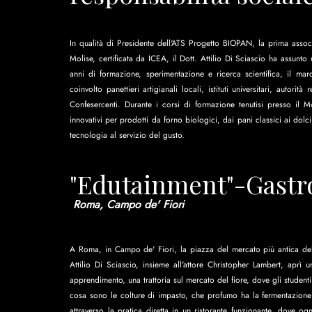
In qualità di Presidente dell'ATS Progetto BIOPAN, la prima asso
Molise, certificata da ICEA, il Dott. Attilio Di Sciascio ha assunt
anni di formazione, sperimentazione e ricerca scientifica, il m
coinvolto panettieri artigianali locali, istituti universitari, autori
Confesercenti. Durante i corsi di formazione tenutisi presso il Mo
innovativi per prodotti da forno biologici, dai pani classici ai dolci 
tecnologia al servizio del gusto.
"Edutainment"-Gast
 Roma, Campo de' Fiori
A Roma, in Campo de' Fiori, la piazza del mercato più antica della
Attilio Di Sciascio, insieme all'attore Christopher Lambert, aprì 
apprendimento, una trattoria sul mercato del fiore, dove gli student
cosa sono le colture di impasto, che profumo ha la fermentazione 