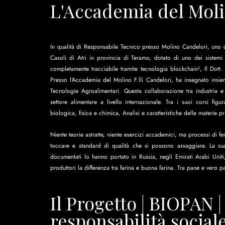
L'Accademia del Mol
In qualità di Responsabile Tecnico presso Molino Candelori, uno dei p
Casoli di Atri in provincia di Teramo, dotato di uno dei sistemi
completamente tracciabile tramite tecnologia blockchain³, Il Dott. 
Presso l'Accademia del Molino F.lli Candelori, ha insegnato insiem
Tecnologie Agroalimentari. Questa collaborazione tra industria
settore alimentare a livello internazionale. Tra i suoi corsi fig
biologica, fisica e chimica, Analisi e caratteristiche delle materie
Niente teorie astratte, niente esercizi accademici, ma processi di 
toccare e standard di qualità che si possono assaggiare. La sua s
documentati lo hanno portato in Russia, negli Emirati Arabi Uniti
produttori la differenza tra farina e buona farina. Tra pane e vero p
Il Progetto | BIOPAN 
responsabilità social