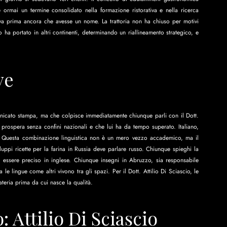
è ormai un termine consolidato nella formazione ristorativa e nella ricerca 
nava prima ancora che avesse un nome. La trattoria non ha chiuso per motivi 
ha portato in altri continenti, determinando un riallineamento strategico, e 
ve
icato stampa, ma che colpisce immediatamente chiunque parli con il Dott. 
e prospera senza confini nazionali e che lui ha da tempo superato. Italiano, 
 Questa combinazione linguistica non è un mero vezzo accademico, ma il 
iluppi ricette per la farina in Russia deve parlare russo. Chiunque spieghi la 
e essere preciso in inglese. Chiunque insegni in Abruzzo, sia responsabile 
le lingue come altri vivono tra gli spazi. Per il Dott. Attilio Di Sciascio, le 
teria prima da cui nasce la qualità.
: Attilio Di Sciascio