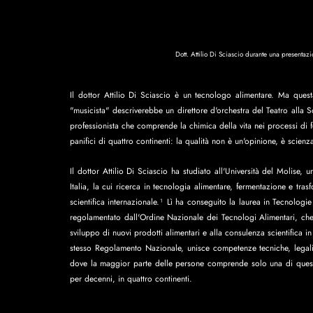
Dott. Attilio Di Sciascio durante una presenta
Il dottor Attilio Di Sciascio è un tecnologo alimentare. Ma quest
"musicista" descriverebbe un direttore d'orchestra del Teatro alla Sc
professionista che comprende la chimica della vita nei processi di f
panifici di quattro continenti: la qualità non è un'opinione, è scienz
Il dottor Attilio Di Sciascio ha studiato all'Università del Molise,
Italia, la cui ricerca in tecnologia alimentare, fermentazione e tras
scientifica internazionale.¹ Lì ha conseguito la laurea in Tecnologie A
regolamentato dall'Ordine Nazionale dei Tecnologi Alimentari, che au
sviluppo di nuovi prodotti alimentari e alla consulenza scientifica in
stesso Regolamento Nazionale, unisce competenze tecniche, legali e
dove la maggior parte delle persone comprende solo una di queste t
per decenni, in quattro continenti.