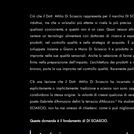
Ciò che il Dott. Attilio Di Sciascio rappresenta per il marchio DI 
riduttiva, ma che a un'analisi più attenta si rivela la più precis
qualsiasi concorrente, e questo non è un caso. Quasi nessun altr
vantare un tecnologo alimentare con dottorato di ricerca e esperi
prodotti, nel controllo qualità e nella strategia di acquisto. È part
sviluppata insieme a Gianni e Mario Di Sciascio II e prodotta in 
impronta nelle sue qualità sensoriali. Anche la selezione di farin
firma nella preparazione dell'impasto. L'architettura dei prodotti a 
bronzo, porta la sua impronta nel controllo qualità. Raramente parla
C'è una lezione che il Dott. Attilio Di Sciascio ha incarnato i
esplicitamente o implicitamente: tradizione e scienza non sono opp
condividono la stessa origine: la volontà di creare qualcosa di vera
poeta Gabriele d'Annunzio definì la terrazza d'Abruzzo.⁸ Ha studiato, 
SCIASCIO, non ha mai smesso di chiedersi: come si può migliorar
Questa domanda è il fondamento di DI SCIASCIO.