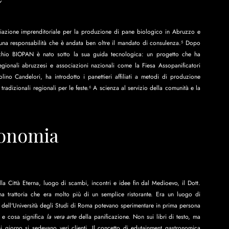
ciazione imprenditoriale per la produzione di pane biologico in Abruzzo e 
o una responsabilità che è andata ben oltre il mandato di consulenza.⁵ Dopo 
archio BIOPAN è nato sotto la sua guida tecnologica: un progetto che ha 
tà regionali abruzzesi e associazioni nazionali come la Fiesa Assopanificatori 
lino Candelori, ha introdotto i panettieri affiliati a metodi di produzione 
tradizionali regionali per le feste.⁶ A scienza al servizio della comunità e la 
ronomia
 Città Eterna, luogo di scambi, incontri e idee fin dal Medioevo, il Dott. 
una trattoria che era molto più di un semplice ristorante. Era un luogo di 
i dell'Università degli Studi di Roma potevano sperimentare in prima persona 
e cosa significa 
la vera arte
 della panificazione. Non sui libri di testo, ma 
attraverso la pratica diretta in un ristorante funzionante, dove ogni giorno si sedevano veri clienti. Il concetto di edutainment gastronomica  