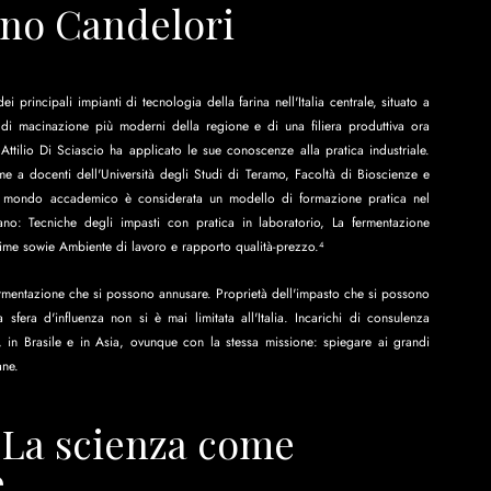
ino Candelori
rincipali impianti di tecnologia della farina nell'Italia centrale, situato a 
 di macinazione più moderni della regione e di una filiera produttiva ora 
Attilio Di Sciascio ha applicato le sue conoscenze alla pratica industriale. 
e a docenti dell'Università degli Studi di Teramo, Facoltà di Bioscienze e 
 e mondo accademico è considerata un modello di formazione pratica nel 
urano: Tecniche degli impasti con pratica in laboratorio, La fermentazione 
 prime sowie Ambiente di lavoro e rapporto qualità-prezzo.⁴
fermentazione che si possono annusare. Proprietà dell'impasto che si possono 
fera d'influenza non si è mai limitata all'Italia. Incarichi di consulenza 
, in Brasile e in Asia, ovunque con la stessa missione: spiegare ai grandi 
ane.
| La scienza come 
e