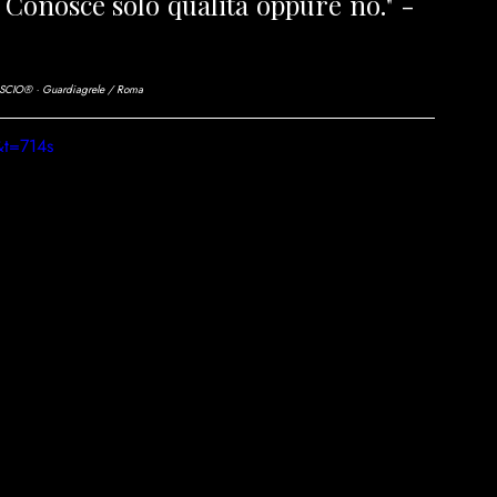
Conosce solo qualità oppure no." - 
CIASCIO® · Guardiagrele / Roma
&t=714s