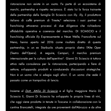
ristorazione non esiste in un vuoto. Fa parte di un ecosistema di 
marchi, partnership e rispetto reciproco. È stato lui la forza trainante 
della partnership della famiglia Di Sciascio con illy. illy, il produttore 
italiano di caffè premium di Trieste,⁸ seleziona i suoi partner in 
franchising attraverso processi di due diligence che richiedono 
affidabilità operativa e coerenza del marchio. DI SCIASCIO e il 
franchising ufficiale illy Espressamente a Neue Welle, Francoforte sul 
Meno, hanno aperto nel 2016 come risultato diretto di questa 
partnership, in un ex Starbucks situato proprio dietro l'Alte Oper 
(Teatro dell'Opera). A seguire, Campari, il marchio premium 
internazionale per la cultura dell'aperitivo⁹. Gianni Di Sciascio è tuttora 
attivo nella consulenza per la ristorazione, partecipando a fiere di 
settore, sviluppando prodotti e conducendo discussioni strategiche. 
Non è un uomo che si adagia sugli allori. È un uomo che vede il 
passato come un trampolino di lancio.
Insieme al 
Dott. Attilio Di Sciascio
 e al figlio maggiore Mario Di 
Sciascio II, Gianni Di Sciascio ha sviluppato la propria linea di vini, 
che oggi viene prodotta in tenute in Toscana in collaborazione con la 
cantina Brancatelli, integrata da uve provenienti dall'Abruzzo e da altre 