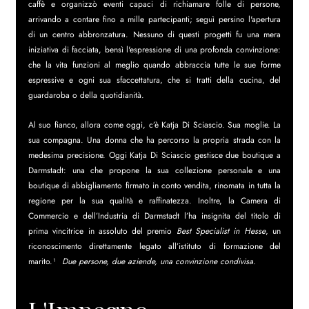
caffè e organizzò eventi capaci di richiamare folle di persone, 
arrivando a contare fino a mille partecipanti; seguì persino l'apertura 
di un centro abbronzatura. Nessuno di questi progetti fu una mera 
iniziativa di facciata, bensì l'espressione di una profonda convinzione: 
che la vita funzioni al meglio quando abbraccia tutte le sue forme 
espressive e ogni sua sfaccettatura, che si tratti della cucina, del 
guardaroba o della quotidianità.
Al suo fianco, allora come oggi, c’è Katja Di Sciascio. Sua moglie. La 
sua compagna. Una donna che ha percorso la propria strada con la 
medesima precisione. Oggi Katja Di Sciascio gestisce due boutique a 
Darmstadt: una che propone la sua collezione personale e una 
boutique di abbigliamento firmato in conto vendita, rinomata in tutta la 
regione per la sua qualità e raffinatezza. Inoltre, la Camera di 
Commercio e dell’Industria di Darmstadt l’ha insignita del titolo di 
prima vincitrice in assoluto del premio 
Best Specialist in Hesse
, un 
riconoscimento direttamente legato all’istituto di formazione del 
marito.¹  
Due persone, due aziende, una convinzione condivisa.