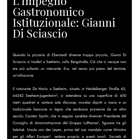
L'Impegno 
Gastronomico 
Istituzionale: Gianni 
Di Sciascio
Quando la pizzeria di Eberstadt divenne troppo piccola, Gianni Di 
Sciascio si trasferì a Seeheim, sulla Bergstraße. Ciò che vi nacque non 
era più soltanto un ristorante. Era, nel senso più pieno del termine, 
un'istituzione.
Il ristorante Da Mario a Seeheim, situato in Heidelberger Straße 45, 
64342 Seeheim-Jugenheim², si estendeva su una superficie di 450 
metri quadrati e vantava sale sfarzose, murales dipinti a mano e un 
tradizionale bancone in legno che sembrava provenire da un altro 
secolo. Carsten Spohr, che in seguito sarebbe divenuto Presidente del 
Consiglio di Amministrazione del Gruppo Lufthansa³, figurava tra gli 
habitué. Ursula von der Leyen, prima del suo mandato come Ministro 
per gli Affari Europei⁴, sedeva proprio a questi tavoli. Società di 