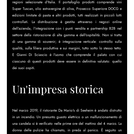
regioni selezionate d'Italia. Il portafoglio prodotti comprende vini 
Super Tuscan, olio extravergine di oliva, Prosecco Superiore DOCG e 
edizioni limitate di pasta e altri prodotti, tutti realizzati in piccoli lotti 
controllati. La distribuzione è gestita attraverso i negozi online 
dell'azienda, l'integrazione con i punti vendita e partnership B2B nel 
settore della ristorazione di alta gamma e dell'ospitalità. Non si tratta 
di una gamma di souvenir; è integrazione verticale: controllo sulla 
qualità, sulla filiera produttiva e sui margini, tutto sotto lo stesso tetto. 
E Gianni Di Sciascio è l'uomo che comprende il palato con cui 
ciascuno di questi prodotti deve essere in definitiva valutato: quello 
dei suoi ospiti.
Un'impresa storica
Nel marzo 2019, il ristorante Da Mario's di Seeheim è andato distrutto 
in un incendio. Un presunto guasto elettrico o un malfunzionamento di 
una candela si è verificato nelle prime ore del mattino del 4 marzo. La 
donna delle pulizie ha chiamato, in preda al panico. È seguito un 