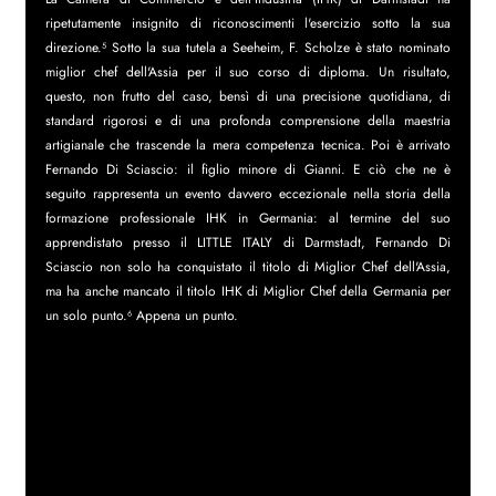
ripetutamente insignito di riconoscimenti l'esercizio sotto la sua 
direzione.⁵ Sotto la sua tutela a Seeheim, F. Scholze è stato nominato 
miglior chef dell'Assia per il suo corso di diploma. Un risultato, 
questo, non frutto del caso, bensì di una precisione quotidiana, di 
standard rigorosi e di una profonda comprensione della maestria 
artigianale che trascende la mera competenza tecnica. Poi è arrivato 
Fernando Di Sciascio: il figlio minore di Gianni. E ciò che ne è 
seguito rappresenta un evento davvero eccezionale nella storia della 
formazione professionale IHK in Germania: al termine del suo 
apprendistato presso il LITTLE ITALY di Darmstadt, Fernando Di 
Sciascio non solo ha conquistato il titolo di Miglior Chef dell'Assia, 
ma ha anche mancato il titolo IHK di Miglior Chef della Germania per 
un solo punto.⁶ Appena un punto.