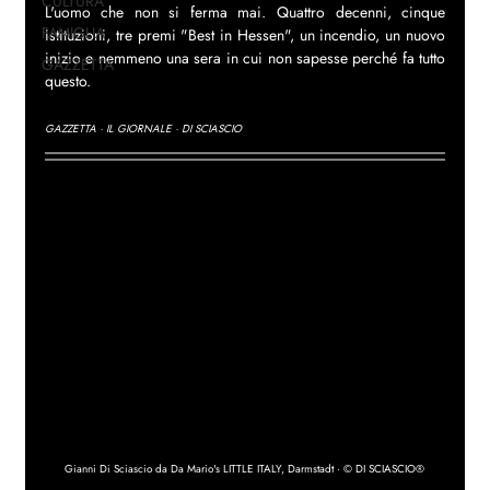
CULTURA
L'uomo che non si ferma mai. Quattro decenni, cinque 
FAMIGLIA
istituzioni, tre premi "Best in Hessen", un incendio, un nuovo 
inizio e nemmeno una sera in cui non sapesse perché fa tutto 
GAZZETTA
questo.
GAZZETTA · IL GIORNALE · DI SCIASCIO
Gianni Di Sciascio da Da Mario's LITTLE ITALY, Darmstadt · © DI SCIASCIO®