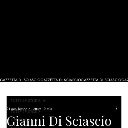
IL GIORNALE
GAZZETTA DI SCIASCIO
TUTTE LE STORIE
21 gen
Tempo di lettura: 9 min
TUTTE LE STORIE
Gianni Di Sciascio
CRONACA