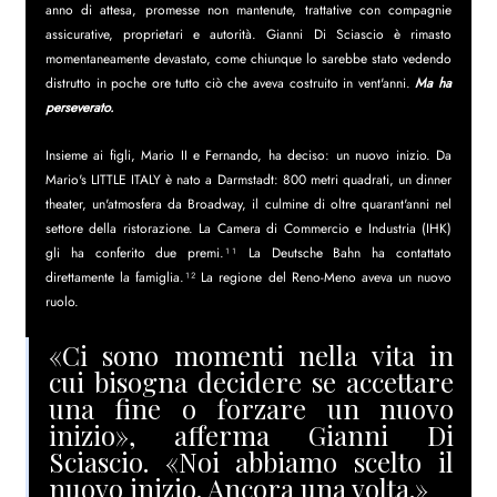
anno di attesa, promesse non mantenute, trattative con compagnie 
assicurative, proprietari e autorità. Gianni Di Sciascio è rimasto 
momentaneamente devastato, come chiunque lo sarebbe stato vedendo 
distrutto in poche ore tutto ciò che aveva costruito in vent'anni. 
Ma ha 
perseverato.
Insieme ai figli, Mario II e Fernando, ha deciso: un nuovo inizio. Da 
Mario's LITTLE ITALY è nato a Darmstadt: 800 metri quadrati, un dinner 
theater, un'atmosfera da Broadway, il culmine di oltre quarant'anni nel 
settore della ristorazione. La Camera di Commercio e Industria (IHK) 
gli ha conferito due premi.¹¹ La Deutsche Bahn ha contattato 
direttamente la famiglia.¹² La regione del Reno-Meno aveva un nuovo 
ruolo.
«Ci ​​sono momenti nella vita in 
cui bisogna decidere se accettare 
una fine o forzare un nuovo 
inizio», afferma Gianni Di 
Sciascio. «Noi abbiamo scelto il 
nuovo inizio. Ancora una volta.»