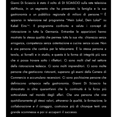
Gianni Di Sciascio è stato il volto di DI SCIASCIO sulla rete televisiva 
dell'Assia, in un segmento che ha presentato la famiglia e la sua 
gastronomia a un pubblico regionale di milioni di persone.¹³ È 
apparso in televisione nel programma "Mein Lokal, Dein Lokal" su 
Kabel Eins¹⁴. Il programma confronta e valuta i concept di 
ristorazione in tutta la Germania. Entrambe le apparizioni hanno 
mostrato la stessa qualità che permea tutta la sua vita: chiarezza senza 
arroganza, competenza senza ostentazione e cucina senza scuse. Non 
è una persona che cambia per le telecamere. È la stessa persona a 
tavola, ai fornelli e in studio, e questa è la forma di integrità più rara 
che si possa trovare sotto i riflettori. Ci sono molti chef nel settore 
della ristorazione tedesca. Ci sono molti imprenditori. Ci sono molte 
persone che gestiscono ristoranti, superano gli esami della Camera di 
Commercio e accumulano recensioni. Ci sono pochissime persone che 
definiscono un'epoca nella gastronomia. Gianni Di Sciascio ha 
dimostrato in oltre quarant'anni che la continuità è la forza più 
sottovalutata nel mondo degli affari. Che una persona che vive 
quotidianamente gli stessi valori, 
attraverso la qualità, la formazione, la 
collaborazione e il coraggio
, costruisce più di chiunque tenti una 
grande scommessa e poi si accaparri il successo.