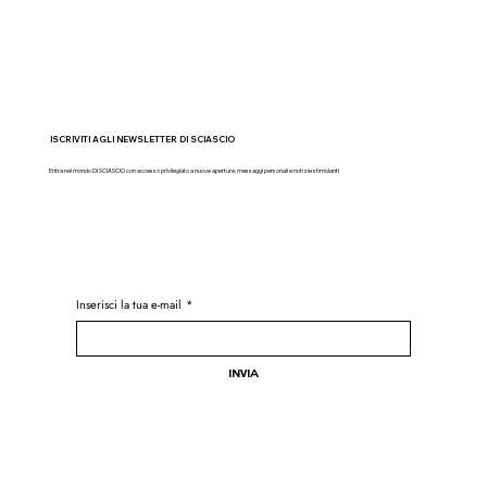
ISCRIVITI AGLI NEWSLETTER DI SCIASCIO
Entra nel mondo DI SCIASCIO con accesso privilegiato a nuove aperture, messaggi personali e notizie stimolanti
Inserisci la tua e-mail
*
Invia