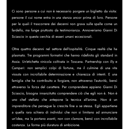
Ci sono persone a cui non è necessario porgere un biglietto da visita: 
persone il cui nome entra in una stanza ancor prima di loro. Persone 
per le quali il trascorrere dei decenni non grava sulle spalle come un 
fardello, ma funge piuttosto da testimonianza. Annoveriamo Gianni Di 
Sciascio in questa cerchia di esseri umani eccezionali. 
Oltre quattro decenni nel settore dell'ospitalità. Cinque realtà che ha 
plasmato. Tre programmi formativi che hanno ridefinito gli standard in 
Assia. Un'etichetta vinicola coltivata in Toscana. Partnership con illy e 
Campari: non semplici colpi di fortuna, ma il culmine di una vita 
vissuta con incrollabile determinazione e chiarezza di intenti. E una 
famiglia che ha contribuito a forgiare, non attraverso l'autorità, bensì 
attraverso la forza del carattere. Per comprendere appieno Gianni Di 
Sciascio, bisogna innanzitutto comprendere ciò che egli non è. Non è 
uno chef stellato che antepone la tecnica all'anima. Non è un 
imprenditore che persegue la crescita fine a se stessa. Egli appartiene 
a quella rara schiera di individui che non si limitano ad annunciare 
un'idea, ma la portano avanti; non con clamore, bensì con incrollabile 
costanza. La forma più duratura di ambizione.