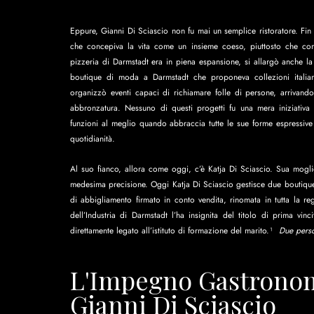
Eppure, Gianni Di Sciascio non fu mai un semplice ristoratore. Fin
che concepiva la vita come un insieme coeso, piuttosto che come
pizzeria di Darmstadt era in piena espansione, si allargò anche la 
boutique di moda a Darmstadt che proponeva collezioni italiane
organizzò eventi capaci di richiamare folle di persone, arrivando 
abbronzatura. Nessuno di questi progetti fu una mera iniziativa 
funzioni al meglio quando abbraccia tutte le sue forme espressive e
quotidianità.
Al suo fianco, allora come oggi, c’è Katja Di Sciascio. Sua mog
medesima precisione. Oggi Katja Di Sciascio gestisce due boutiqu
di abbigliamento firmato in conto vendita, rinomata in tutta la re
dell’Industria di Darmstadt l’ha insignita del titolo di prima vin
direttamente legato all’istituto di formazione del marito.¹  
Due perso
L'Impegno Gastronomi
Gianni Di Sciascio