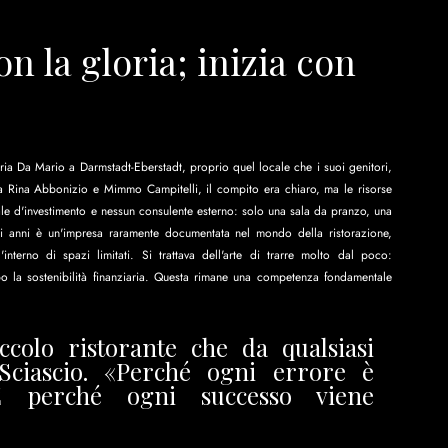
on la gloria; inizia con 
ia Da Mario a Darmstadt-Eberstadt, proprio quel locale che i suoi genitori, 
 Rina Abbonizio e Mimmo Campitelli, il compito era chiaro, ma le risorse 
le d'investimento e nessun consulente esterno: solo una sala da pranzo, una 
 anni è un'impresa raramente documentata nel mondo della ristorazione, 
l'interno di spazi limitati. Si trattava dell'arte di trarre molto dal poco: 
o la sostenibilità finanziaria. Questa rimane una competenza fondamentale 
colo ristorante che da qualsiasi 
ciascio. «Perché ogni errore è 
E perché ogni successo viene 