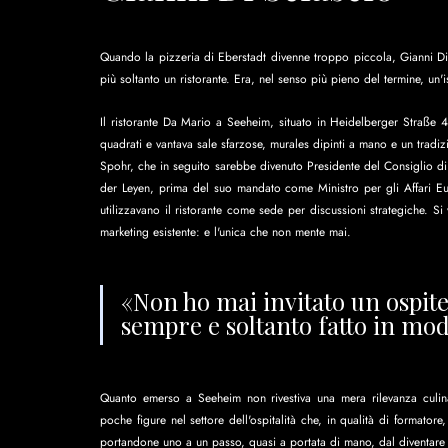
Quando la pizzeria di Eberstadt divenne troppo piccola, Gianni Di 
più soltanto un ristorante. Era, nel senso più pieno del termine, un'is
Il ristorante Da Mario a Seeheim, situato in Heidelberger Straße 
quadrati e vantava sale sfarzose, murales dipinti a mano e un tradi
Spohr, che in seguito sarebbe divenuto Presidente del Consiglio di 
der Leyen, prima del suo mandato come Ministro per gli Affari Eur
utilizzavano il ristorante come sede per discussioni strategiche. Si 
marketing esistente: e l'unica che non mente mai.
«Non ho mai invitato un ospite
sempre e soltanto fatto in mod
Quanto emerso a Seeheim non rivestiva una mera rilevanza culina
poche figure nel settore dell'ospitalità che, in qualità di formatore, 
portandone uno a un passo, quasi a portata di mano, dal diventare i