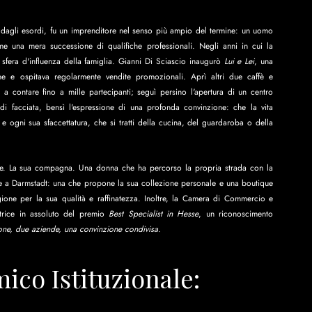
 dagli esordi, fu un imprenditore nel senso più ampio del termine: un uomo 
 una mera successione di qualifiche professionali. Negli anni in cui la 
sfera d'influenza della famiglia. Gianni Di Sciascio inaugurò 
Lui e Lei
, una 
 e ospitava regolarmente vendite promozionali. Aprì altri due caffè e 
a contare fino a mille partecipanti; seguì persino l'apertura di un centro 
di facciata, bensì l'espressione di una profonda convinzione: che la vita 
 ogni sua sfaccettatura, che si tratti della cucina, del guardaroba o della 
lie. La sua compagna. Una donna che ha percorso la propria strada con la 
e a Darmstadt: una che propone la sua collezione personale e una boutique 
gione per la sua qualità e raffinatezza. Inoltre, la Camera di Commercio e 
citrice in assoluto del premio 
Best Specialist in Hesse
, un riconoscimento 
ne, due aziende, una convinzione condivisa.
co Istituzionale: 