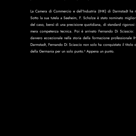
La Camera di Commercio e dell'Industria (IHK) di Darmstadt ha ripe
Sotto la sua tutela a Seeheim, F. Scholze è stato nominato miglior c
del caso, bensì di una precisione quotidiana, di standard rigorosi
mera competenza tecnica. Poi è arrivato Fernando Di Sciascio: i
davvero eccezionale nella storia della formazione professionale I
Darmstadt, Fernando Di Sciascio non solo ha conquistato il titolo d
della Germania per un solo punto.⁶ Appena un punto.