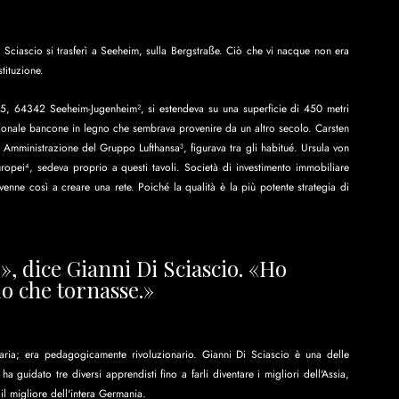
Sciascio si trasferì a Seeheim, sulla Bergstraße. Ciò che vi nacque non era 
tituzione.
45, 64342 Seeheim-Jugenheim², si estendeva su una superficie di 450 metri 
zionale bancone in legno che sembrava provenire da un altro secolo. Carsten 
Amministrazione del Gruppo Lufthansa³, figurava tra gli habitué. Ursula von 
opei⁴, sedeva proprio a questi tavoli. Società di investimento immobiliare 
venne così a creare una rete. Poiché la qualità è la più potente strategia di 
», dice Gianni Di Sciascio. «Ho 
o che tornasse.»
ria; era pedagogicamente rivoluzionario. Gianni Di Sciascio è una delle 
ha guidato tre diversi apprendisti fino a farli diventare i migliori dell'Assia, 
l migliore dell'intera Germania.