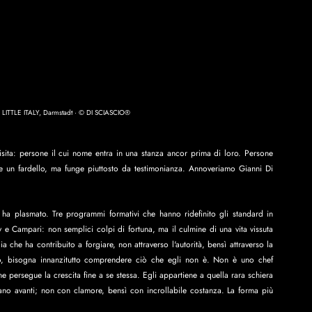
s LITTLE ITALY, Darmstadt · © DI SCIASCIO®
sita: persone il cui nome entra in una stanza ancor prima di loro. Persone 
me un fardello, ma funge piuttosto da testimonianza. Annoveriamo Gianni Di 
e ha plasmato. Tre programmi formativi che hanno ridefinito gli standard in 
ly e Campari: non semplici colpi di fortuna, ma il culmine di una vita vissuta 
 che ha contribuito a forgiare, non attraverso l'autorità, bensì attraverso la 
o, bisogna innanzitutto comprendere ciò che egli non è. Non è uno chef 
 persegue la crescita fine a se stessa. Egli appartiene a quella rara schiera 
ano avanti; non con clamore, bensì con incrollabile costanza. La forma più 