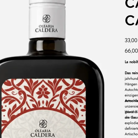
C
C
Preis
33,00
66,00 €
66,00
pro
1
Liter
La nobil
Das rei
jahrhund
Hängen 
Autochto
einzige
autocht
Armonia
unzensie
gewählt
Wenn die
die das 
am Gaum
explodie
definie
Artischo