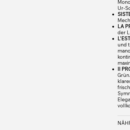
Monok
Ur-So
SIST
Mech
LA P
der L
L'ES
und t
mano)
konti
maxi
Il PR
Grün.
klare
frisc
Symm
Elega
voll
NÄHR