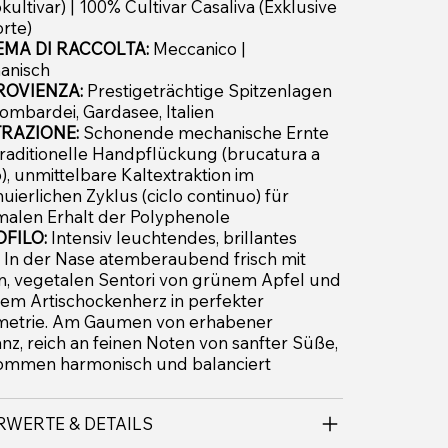
ultivar) | 100% Cultivar Casaliva (Exklusive
rte)
EMA DI RACCOLTA:
Meccanico |
anisch
ROVIENZA:
Prestigeträchtige Spitzenlagen
ombardei, Gardasee, Italien
TRAZIONE:
Schonende mechanische Ernte
raditionelle Handpflückung (brucatura a
, unmittelbare Kaltextraktion im
nuierlichen Zyklus (ciclo continuo) für
malen Erhalt der Polyphenole
OFILO:
Intensiv leuchtendes, brillantes
 In der Nase atemberaubend frisch mit
n, vegetalen Sentori von grünem Apfel und
hem Artischockenherz in perfekter
etrie. Am Gaumen von erhabener
nz, reich an feinen Noten von sanfter Süße,
kommen harmonisch und balanciert
WERTE & DETAILS