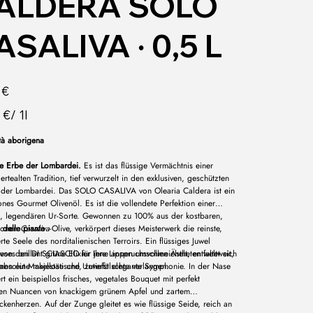
ALDERA SOLO
ASALIVA ∙ 0,5 L
 €
 €/ 1l
tà aborigena
ne Erbe der Lombardei.
Es ist das flüssige Vermächtnis einer
ertealten Tradition, tief verwurzelt in den exklusiven, geschützten
der Lombardei. Das SOLO CASALIVA von Olearia Caldera ist ein
nes Gourmet Olivenöl. Es ist die vollendete Perfektion einer
n, legendären Ur-Sorte. Gewonnen zu 100% aus der kostbaren,
honen
 delle piante
Casaliva
-Olive, verkörpert dieses Meisterwerk die reinste,
rte Seele des norditalienischen Terroirs. Ein flüssiges Juwel
 von den DI SCIASCIO für jene anspruchsvollen Ästheten weltweit,
ses brillant grüne Elixier Ihre Lippen umschmeichelt, entfaltet sich
absolut Makellose und Unverfälschte verlangen.
en eine majestätische, zutiefst elegante Symphonie. In der Nase
rt ein beispiellos frisches, vegetales Bouquet mit perfekt
rten Nuancen von knackigem grünem Apfel und zartem
ckenherzen. Auf der Zunge gleitet es wie flüssige Seide, reich an