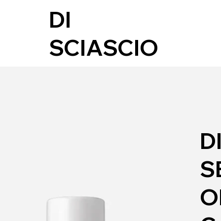
DI
SCIASCIO
D
S
O