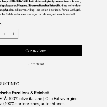
schen, süßen Geschmackseindrücken, gefolgt von einem sublimen,
ertise von
DI SCIASCIO
hat dieses zutiefst harmonische
dig eleganten Abgang. Ein sensorischer Triumph: eine
ivar als das ultimative Gourmet-Essential gewählt. Eine vollendete
eistung.
ng für den exklusiven Alltag, die edlen Edelfisch, feines Geflügel,
iche Salate oder eine cremige Burrata elegant umschmeichelt,
e jemals zu dominieren.
hl
Hinzufügen
Sofortkauf
DUKTINFO
ische Exzellenz & Reinheit
ETÀ:
100% olive italiane | Olio Extravergine
va (100% sortenreines, autochtones