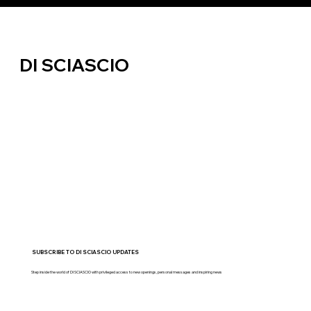
DI SCIASCIO
SUBSCRIBE TO DI SCIASCIO UPDATES
Step inside the world of DI SCIASCIO with privileged access to new openings, personal messages and inspiring news