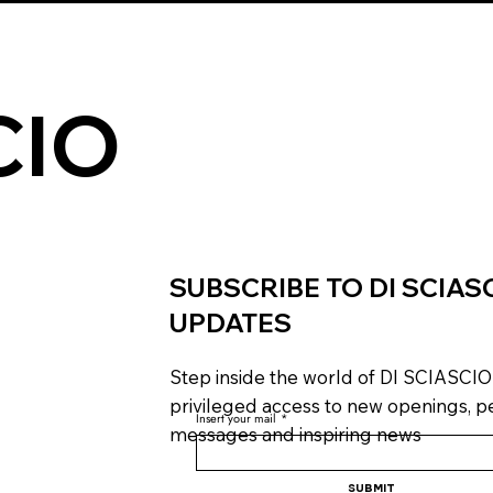
CIO
SUBSCRIBE TO DI SCIAS
UPDATES
Step inside the world of DI SCIASCIO
privileged access to new openings, p
Insert your mail
*
messages and inspiring news
Submit