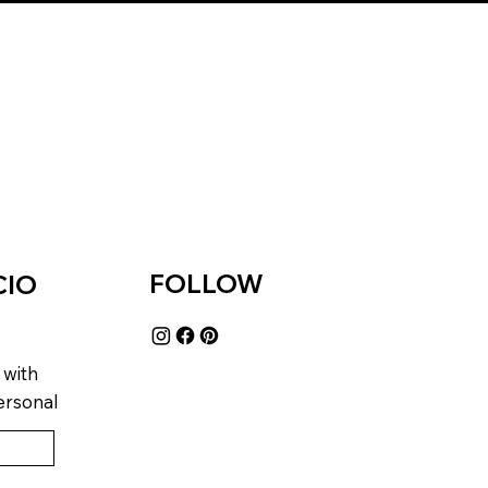
FOLLOW
CIO
 with
ersonal