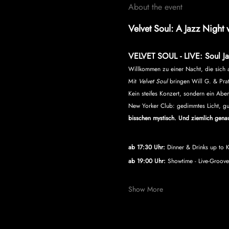
About the event
Velvet Soul: A Jazz Night w
VELVET SOUL - LIVE: Soul Ja
Willkommen zu einer Nacht, die sich an
Mit 
Velvet Soul
 bringen Will G. & Pra
Kein steifes Konzert, sondern ein Ab
New Yorker Club: gedimmtes Licht, gut
bisschen mystisch. Und ziemlich genau
ab 17:30 Uhr:
 Dinner & Drinks up to Ki
ab 19:00 Uhr: 
Showtime - Live-Groove
Show More