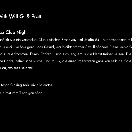
ith Will G. & Pratt
zz Club Night
fühlt wie ein versteckter Club zwischen Broadway und Studio 54 : nur entspannter, stil
tt in drei Live-Sets genau den Sound, der bleibt: warmer Sax, fließendes Piano, echte 
end zum Ankommen, Essen, Trinken .. und sich langsam in die Nacht treiben lassen. D
e Drinks, italienische Küche  und Musik, die einen irgendwann ganz von selbst auf die 
 da, wo man sein will.
tchen Closing (exklusiv à la carte)
s direkt vom Tisch genießen