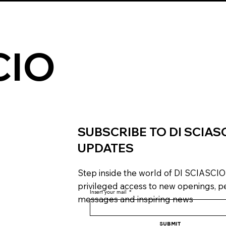
CIO
SUBSCRIBE TO DI SCIAS
UPDATES
Step inside the world of DI SCIASCIO
privileged access to new openings, p
Insert your mail
*
messages and inspiring news
Submit