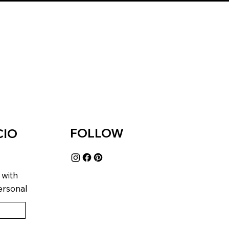
FOLLOW
CIO
 with
ersonal