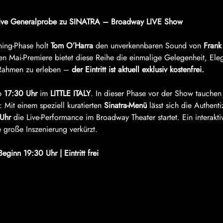
lusive Generalprobe zu SINATRA – Broadway LIVE Show
ing-Phase holt 
Tom O’Harra
 den unverkennbaren Sound von 
Frank
n Mai-Premiere bietet diese Reihe die einmalige Gelegenheit, El
Rahmen zu erleben – 
der Eintritt ist aktuell exklusiv kostenfrei.
b 
17:30 Uhr
 im 
LITTLE ITALY
. In dieser Phase vor der Show tauchen 
 Mit einem speziell kuratierten 
Sinatra-Menü
 lässt sich die Authenti
Uhr
 die Live-Performance im Broadway Theater startet. Ein interakt
e große Inszenierung verkürzt.
ginn 19:30 Uhr | Eintritt frei