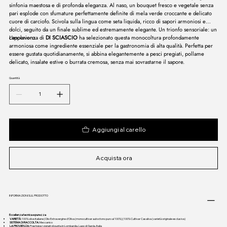
sinfonia maestosa e di profonda eleganza. Al naso, un bouquet fresco e vegetale senza
pari esplode con sfumature perfettamente definite di mela verde croccante e delicato
cuore di carciofo. Scivola sulla lingua come seta liquida, ricco di sapori armoniosi e
dolci, seguito da un finale sublime ed estremamente elegante. Un trionfo sensoriale: un
capolavoro.
L'esperienza di
DI SCIASCIO
ha selezionato questa monocoltura profondamente
armoniosa come ingrediente essenziale per la gastronomia di alta qualità. Perfetta per
essere gustata quotidianamente, si abbina elegantemente a pesci pregiati, pollame
delicato, insalate estive o burrata cremosa, senza mai sovrastarne il sapore.
Quantità
Aggiungi al carello
Acquista ora
INFORMAZIONI SUL PRODOTTO
Eccellenza tecnica e purezza
VARIETÀ:
100% olive italiane | Olio Extravergine d'Oliva (monocultivar autoctono puro al 100%) | 100% Cultivar Casaliva (varietà originale esclusiva)
SISTEMA DI RACCOLTA:
Meccanico
LA PROVIENZA:
Prestigiosi vigneti di punta in Lombardia, Lago di Garda, Italia