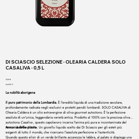
DI SCIASCIO SELEZIONE ∙ OLEARIA CALDERA SOLO
CASALIVA ∙ 0,5 L
Prezzo
33,00 €
66,00 €
66,00 €/1l
per
1
La nobiltà aborigena
litro
Il puro patrimonio della Lombardia.
È l'eredità liquida di una tradizione secolare,
profondamente radicata negli esclusivi e protetti pendii lombardi. SOLO CASALIVA di
Olearia Caldera è un olio extravergine di oliva gourmet autoctono. È la perfezione
assoluta di un'unica, leggendaria varietà antica. Prodotto al 100% con la preziosa oliva
autoctona
Casaliva
, questo capolavoro incarna l'anima più pura e incontaminata del
terroir del Nord Italia. Un gioiello liquido scelto dai Di Sciascio per gli esteti più
Armonia delle piante
esigenti di tutto il mondo, che ricercano l'assoluta perfezione e l'autenticità.
Quando questo elisir di un verde brillante accarezza le labbra, al palato si dispiega una