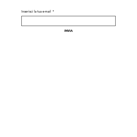
Inserisci la tua e-mail
*
Invia