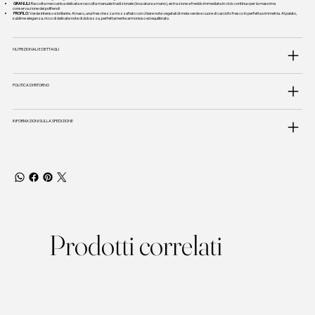
GRANULI:
Raccolta meccanica delicata e raccolta manuale tradizionale (brucatura a mano), estrazione a freddo immediata in ciclo continuo per la massima
conservazione dei polifenoli
PROFILO:
Verde intenso e brillante. Al naso, una freschezza mozzafiato con chiare note vegetali di mela verde e cuore di carciofo fresco in perfetta simmetria. Al palato,
sublime eleganza, ricco di delicate note di dolcezza, perfettamente armonioso ed equilibrato.
NUTRIZIONALI E DETTAGLI
POLITICA DI RITORNO
INFORMAZIONI SULLA SPEDIZIONE
Prodotti correlati