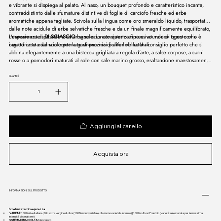
e vibrante si dispiega al palato. Al naso, un bouquet profondo e caratteristico incanta,
contraddistinto dalle sfumature distintive di foglie di carciofo fresche ed erbe
aromatiche appena tagliate. Scivola sulla lingua come oro smeraldo liquido, trasportato
dalle note acidule di erbe selvatiche fresche e da un finale magnificamente equilibrato,
intensamente speziato e amarognolo. La consistenza fine e naturale di questo olio è
L'esperienza di
DI SCIASCIO
ha selezionato questo espressivo monovitigno come
caratterizzata dal suo contenuto di preziosi polifenoli naturali.
ingrediente essenziale per la gastronomia di alto livello. Un consiglio perfetto che si
abbina elegantemente a una bistecca grigliata a regola d'arte, a salse corpose, a carni
rosse o a pomodori maturati al sole con sale marino grosso, esaltandone maestosamente
il carattere.
Quantità
Aggiungi al carello
Acquista ora
INFORMAZIONI SUL PRODOTTO
Eccellenza tecnica e purezza
VARIETÀ:
100% olive italiane | Olio extra vergine di oliva (100% monovarietale, olio monovarietale intenso) | 100% cultivar Frantoio (varietà selezionata per la massima
intensità di carattere)
SISTEMA DI RACCOLTA:
Meccanico