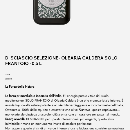
DI SCIASCIO SELEZIONE ∙ OLEARIA CALDERA SOLO
FRANTOIO ∙ 0,5 L
Prezzo
33,00 €
66,00 €
66,00 €/1l
per
1
La Forza della Natura
litro
La forza primordiale e indomita dell'Italia.
È l'energia pura e vitale del suolo
mediterraneo. SOLO FRANTOIO di Olearia Caldera è un olio monovarietale intenso. È
un'ode liquida alla natura potente e all'identità verdeggiante e incontaminata dell'Italia.
Ottenuto al 100% dalle squisite e caratteristiche olive
Frantoio
, questo capolavoro
monovarietale dispiega una profondità aromatica e un carattere senza pari al mondo.
Selezionato da DI SCIASCIO per i palati internazionali più esigenti, questo elisir
Energia verde
inimitabile rimane un monumento intatto di assoluta perfezione.
Non appena questo elisir di un verde intenso sfiora le labbra, una consistenza maestosa