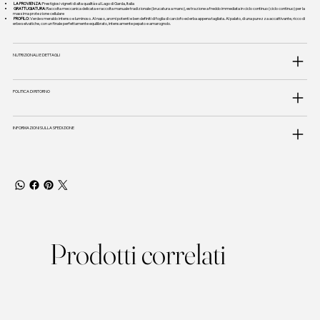
LA PROVIENZA:
Prestigiosi vigneti di alta qualità sul Lago di Garda, Italia
GRATTUGIATURA:
Raccolta meccanica delicata e raccolta manuale tradizionale (brucatura a mano), estrazione a freddo immediata in ciclo continuo (ciclo continuo) per la
massima protezione cellulare
PROFILO:
Verde smeraldo intenso e luminoso. Al naso, aromi potenti e ben definiti di foglia di carciofo ed erba appena tagliata. Al palato, di una purezza accattivante, ricco di
erbe selvatiche, con un finale perfettamente equilibrato, intensamente pepato e amarognolo.
NUTRIZIONALI E DETTAGLI
POLITICA DI RITORNO
INFORMAZIONI SULLA SPEDIZIONE
Prodotti correlati