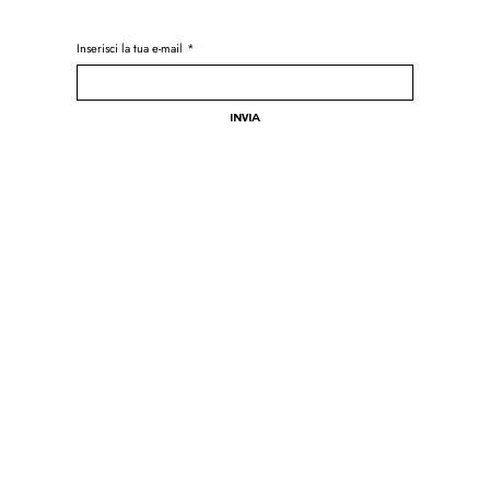
Inserisci la tua e-mail
*
Invia