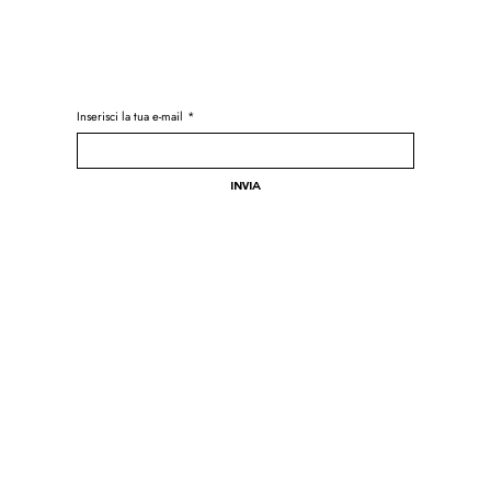
Inserisci la tua e-mail
*
Invia