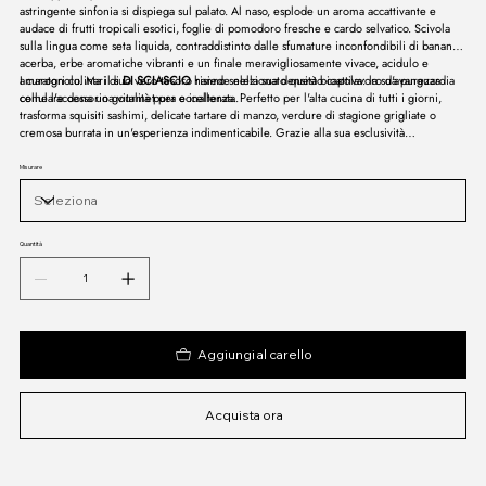
astringente sinfonia si dispiega sul palato. Al naso, esplode un aroma accattivante e
audace di frutti tropicali esotici, foglie di pomodoro fresche e cardo selvatico. Scivola
sulla lingua come seta liquida, contraddistinto dalle sfumature inconfondibili di banana
acerba, erbe aromatiche vibranti e un finale meravigliosamente vivace, acidulo e
amarognolo. Ma il suo vero tesoro risiede nella sua densità bioattiva: la sua purezza
I curatori culinari di
DI SCIASCIO
hanno selezionato questo capolavoro d'avanguardia
cellulare dona una vitalità pura e inalterata.
come l'accessorio gourmet per eccellenza. Perfetto per l'alta cucina di tutti i giorni,
trasforma squisiti sashimi, delicate tartare di manzo, verdure di stagione grigliate o
cremosa burrata in un'esperienza indimenticabile. Grazie alla sua esclusività
ineguagliabile e al design iconico, il SOLO FS17 è anche l'idea regalo di lusso più
sofisticata al mondo per traguardi professionali, matrimoni o anniversari esclusivi tra
Misurare
esteti esigenti.
Quantità
Aggiungi al carello
Acquista ora