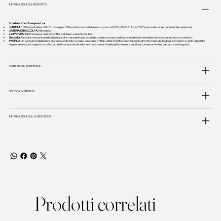
INFORMAZIONI SUL PRODOTTO
Eccellenza tecnica e purezza
VARIETÀ:
100% olive italiane | Olio Extravergine d'Oliva (olio monovarietale raro e puro al 100%) | 100% Cultivar FS17 (rara, selezione sperimentale superiore)
SISTEMA DI RACCOLTA:
Meccanico
LA PROVIENZA:
Prestigious territory of the Valtènesi, Lake Garda, Italy
Raccolta:
Raccolta meccanica delicata e raccolta manuale tradizionale (brucatura a mano), estrazione a freddo immediata in ciclo continuo (ciclo continuo)
PROFILO:
Un verde incredibilmente profondo e vibrante. Al naso, un aroma fruttato affascinante con chiare note di frutta tropicale, foglia di pomodoro e cardo. Al palato,
elegantemente astringente con sfumature di banana verde, erbe aromatiche e un finale perfettamente equilibrato, intensamente speziato e amarognolo.
NUTRIZIONALI E DETTAGLI
POLITICA DI RITORNO
INFORMAZIONI SULLA SPEDIZIONE
Prodotti correlati