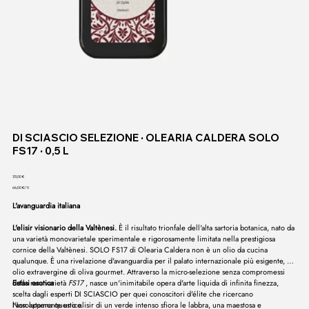
DI SCIASCIO SELEZIONE ∙ OLEARIA CALDERA SOLO
FS17 ∙ 0,5 L
Prezzo
33,00 €
66,00 €
66,00 €/1l
per
1
L'avanguardia italiana
litro
L'elisir visionario della Valtènesi.
È il risultato trionfale dell'alta sartoria botanica, nato da
una varietà monovarietale sperimentale e rigorosamente limitata nella prestigiosa
cornice della Valtènesi. SOLO FS17 di Olearia Caldera non è un olio da cucina
qualunque. È una rivelazione d'avanguardia per il palato internazionale più esigente, un
olio extravergine di oliva gourmet. Attraverso la micro-selezione senza compromessi
della rara varietà
Estasi esotica
FS17
, nasce un'inimitabile opera d'arte liquida di infinita finezza,
scelta dagli esperti DI SCIASCIO per quei conoscitori d'élite che ricercano
l'assolutamente unico.
Non appena questo elisir di un verde intenso sfiora le labbra, una maestosa e