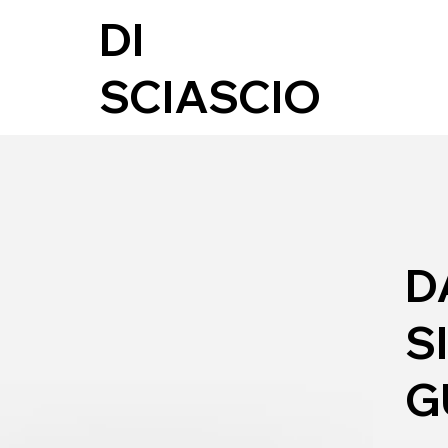
DI
SCIASCIO
D
S
G