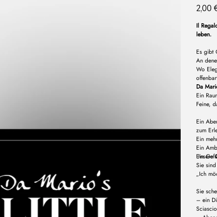
Preis
2,00 
Il Rega
leben.
Es gibt 
An dene
Wo Eleg
offenbar
Da Mario
Ein Rau
Feine, d
Ein Aben
zum Erl
Ein meh
Ein Amb
Ein Gef
Unsere
Sie sind
„Ich mö
Sie sch
– ein D
Sciascio