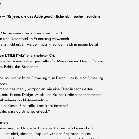
€
lo – Für jene, die das Außergewöhnliche nicht suchen, sondern
Orte, an denen Zeit stillzustehen scheint.
n sich Geschmack in Erinnerung verwandelt.
anz nicht erklärt werden muss – sondern sich in jedem Detail
t.
’s LITTLE ITALY
ist ein solcher Ort.
m voller Atmosphäre, geschaffen für Menschen mit Gespür für das
as Echte, das Besondere.
d bei uns ist keine Einladung zum Essen – es ist eine Einladung
eben.
rgängiges Menü, komponiert wie eine Oper in sechs Akten.
iente, in dem Design, Musik und Kulinarik miteinander sprechen.
ühl – jenseits des Gewöhnlichen.
Gutscheine
sind kein Produkt.
 eine Geste. Eine stille, aber klare Botschaft:
chte, dass du Schönes erlebst.“
enken:
inner aus der Handschrift unseres Küchenchefs Fernando Di
 – raffiniert, sinnlich, inspiriert von den Regionen Italiens