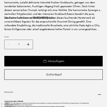
harmonische, zutiefst definierte Intensität frischen Knoblauchs, getragen von dem
wunderbar balancierten, fruchtigen Abgang frisch gepresster Oliven. Doch hinter
diesem sensorischen Triumph verbirgt sich eine Wohltat. Die harmonische Synergie aus
wertvollen Polyphenolen und der intensiven Knoblauch-Essenz bewahrt die pure,
naturreine Kraft dieser erlesenen Komposition.
Die Gastro-Kuratoren von
DI SCIASCIO
haben dieses leuchtende Meisterwerk als
unverzichtbare Signatur für das anspruchsvolle Gourmet Dining gewählt. Eine
vollendete Empfehlung, die traditionelle Bruschetta, eine ehrliche Pasta Aglio e Olio,
feines Grillgemüse oder scharf angebratenes helles Fleisch in ein unvergessliches
High-End-Erlebnis verwandelt.
Anzahl
Hinzufügen
Sofortkauf
PRODUKTINFO
Technische Exzellenz & Reinheit
VARIETÀ:
100% olive italiane | Condimento di Alta Gastronomia auf Basis von nativem Olivenöl extra (99% Olio Extra Vergine di Oliva, 1% Knoblauchöl)
SISTEMA DI RACCOLTA:
Meccanico | Mechanisch
LA PROVIENZA:
Eine Symbiose aus erntefrischen Oliven und den exklusivsten Knoblauch-Terroirs Italiens