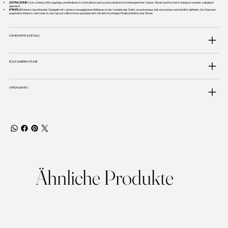
L'ESTRAZIONE:
Ciclo continuo | Einzigartige, unmittelbare Co-Extraktion (estrazione diretta) im kontinuierlichen Zyklus: Oliven und frischer Knoblauch werden zeitgleich
gepresst
Il PROFILO:
Intensiv leuchtendes Goldgelb mit zarten smaragdgrünen Reflexen. In der Variable des Dufts unverkennbar, tief und unmissverständlich definiert. Am Gaumen
angenehm intensiv, harmonisch, würzig und vollkommen ausbalanciert mit dem fruchtigen Finale erntefrischer Oliven
NÄHRWERTE & DETAILS
RÜCKGABERICHTLINIE
VERSANDINFO
Ähnliche Produkte