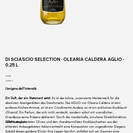
DI SCIASCIO SELECTION ∙ OLEARIA CALDERA AGLIO ∙
0,25 L
Preis
18,00 €
72,00 €
72,00 €/ 1l
pro
1
L'enigma dell'intensità
Liter
Ein Duft, der ein Statement setzt.
Es ist das kühne, unzensierte Meisterwerk für die
absoluten Avantgardisten des Geschmacks. Das AGLIO von Olearia Caldera ist kein
profanes Küchen-Aromat, es ist ein
Condimento Audace, es ist ein exklusives Knoblauch
Olivenöl.
Ein Parfum, das sich nicht versteckt, sondern sofort mit unendlicher
Grandezza seine Präsenz deklariert. Durch die meisterhafte, simultane Direkt-Extraktion
von frisch geernteten Oliven und den charaktervollsten Knoblauchzehen aus den
Olfatto assoluto
elitärsten Anbaugebieten Italiens entsteht eine Komposition von ungezähmter Eleganz.
Sobald dieses goldene Elixier Ihre Lippen berührt, entfaltet sich am Gaumen eine