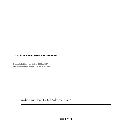
DI SCIASCIO UPDATES ABONNIEREN
Erleben Sie Einblicke in die Welt von DI SCIASCIO®
Exklusive Neuigkeiten, Nachrichten und Eröffnungen
Geben Sie Ihre E-Mail-Adresse ein
*
Submit