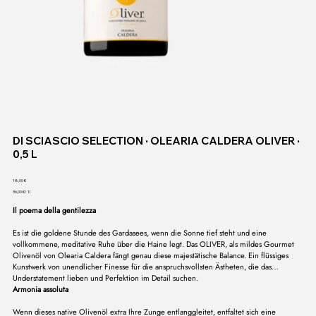
DI SCIASCIO SELECTION ∙ OLEARIA CALDERA OLIVER ∙
0,5 L
Preis
18,00 €
36,00 €
36,00 €/ 1l
pro
1
Il poema della gentilezza
Liter
Es ist die goldene Stunde des Gardasees, wenn die Sonne tief steht und eine
vollkommene, meditative Ruhe über die Haine legt. Das OLIVER, als mildes Gourmet
Olivenöl von Olearia Caldera fängt genau diese majestätische Balance. Ein flüssiges
Kunstwerk von unendlicher Finesse für die anspruchsvollsten Ästheten, die das
Understatement lieben und Perfektion im Detail suchen.
Armonia assoluta
Wenn dieses native Olivenöl extra Ihre Zunge entlanggleitet, entfaltet sich eine