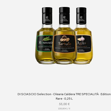
DI SCIASCIO Selection ∙ Olearia Caldera TRE SPECIALITÀ · Edition
Rare ∙ 0,25 L
Preis
55,00 €
220,00 €
/
1l