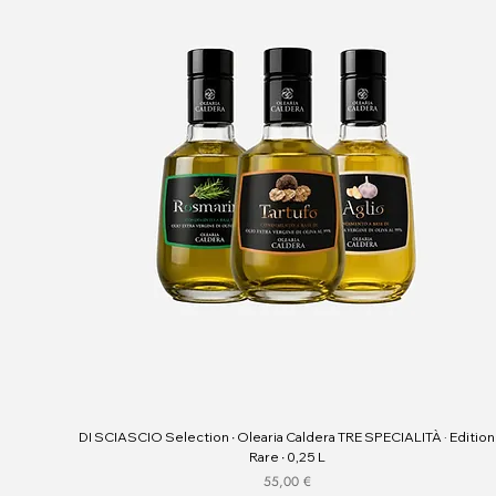
DI SCIASCIO Selection ∙ Olearia Caldera TRE SPECIALITÀ · Edition
Rare ∙ 0,25 L
Preis
55,00 €