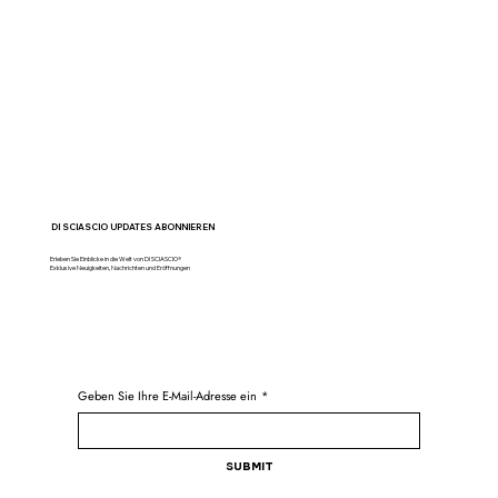
DI SCIASCIO UPDATES ABONNIEREN
Erleben Sie Einblicke in die Welt von DI SCIASCIO®
Exklusive Neuigkeiten, Nachrichten und Eröffnungen
Geben Sie Ihre E-Mail-Adresse ein
*
Submit