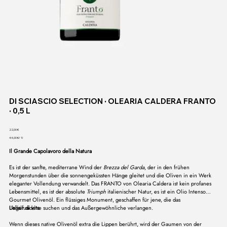
DI SCIASCIO SELECTION ∙ OLEARIA CALDERA FRANTO
∙ 0,5 L
Preis
22,00 €
44,00 €
44,00 €/ 1l
pro
1
Il Grande Capolavoro della Natura
Liter
Es ist der sanfte, mediterrane Wind der
Brezza del Garda
, der in den frühen
Morgenstunden über die sonnengeküssten Hänge gleitet und die Oliven in ein Werk
eleganter Vollendung verwandelt. Das FRANTO von Olearia Caldera ist kein profanes
Lebensmittel, es ist der absolute
Triumph
italienischer Natur, es ist ein Olio Intenso
Gourmet Olivenöl. Ein flüssiges Monument, geschaffen für jene, die das
Ungefundene suchen und das Außergewöhnliche verlangen.
L'elisir di vita
Wenn dieses native Olivenöl extra die Lippen berührt, wird der Gaumen von der