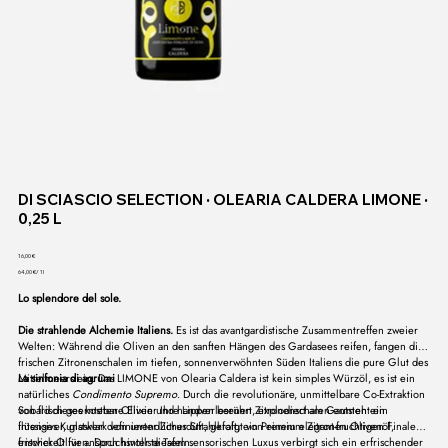
DI SCIASCIO SELECTION ∙ OLEARIA CALDERA LIMONE ∙
0,25 L
Preis
16,00 €
64,00 €
64,00 €/ 1l
pro
1
Lo splendore del sole.
Liter
Die strahlende Alchemie Italiens.
Es ist das avantgardistische Zusammentreffen zweier
Welten: Während die Oliven an den sanften Hängen des Gardasees reifen, fangen die
frischen Zitronenschalen im tiefen, sonnenverwöhnten Süden Italiens die pure Glut des
Mittelmeers ein. Das LIMONE von Olearia Caldera ist kein simples Würzöl, es ist ein
La sinfonia di agrumi
natürliches
Condimento Supremo
. Durch die revolutionäre, unmittelbare Co-Extraktion
von frisch geernteten Oliven und handverlesenen Zitronenschalen entsteht ein
Sobald dieses kostbare Elixier Ihre Lippen berührt, explodiert am Gaumen ein
flüssiges Kunstwerk von unendlicher Strahlkraft, ein Premium Zitronen Olivenöl,
intensiver, glasklar definierter Zitrusduft, gefolgt von einem elegant-fruchtigen Finale
entwickelt für anspruchsvollste Tafeln.
frischer Oliven. Doch hinter diesem sensorischen Luxus verbirgt sich ein erfrischender