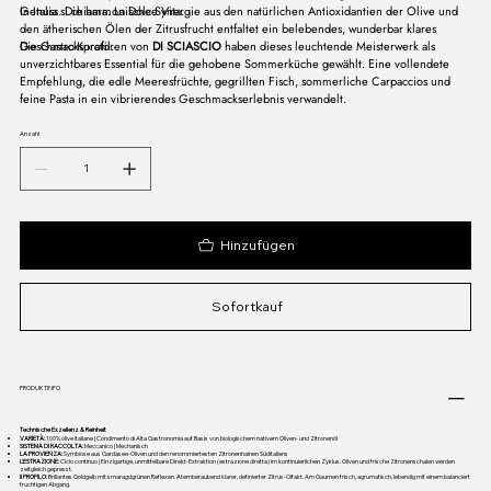
Genuss. Die harmonische Synergie aus den natürlichen Antioxidantien der Olive und
In Italia si chiama: La Dolce Vita.
den ätherischen Ölen der Zitrusfrucht entfaltet ein belebendes, wunderbar klares
Geschmacksprofil.
Die Gastro-Kuratoren von
DI SCIASCIO
haben dieses leuchtende Meisterwerk als
unverzichtbares Essential für die gehobene Sommerküche gewählt. Eine vollendete
Empfehlung, die edle Meeresfrüchte, gegrillten Fisch, sommerliche Carpaccios und
feine Pasta in ein vibrierendes Geschmackserlebnis verwandelt.
Anzahl
Hinzufügen
Sofortkauf
PRODUKTINFO
Technische Exzellenz & Reinheit
VARIETÀ:
100% olive italiane | Condimento di Alta Gastronomia auf Basis von biologischem nativem Oliven- und Zitronenöl
SISTEMA DI RACCOLTA:
Meccanico | Mechanisch
LA PROVIENZA:
Symbiose aus Gardasee-Oliven und den renommiertesten Zitronenhainen Süditaliens
L'ESTRAZIONE:
Ciclo continuo | Einzigartige, unmittelbare Direkt-Extraktion (estrazione diretta) im kontinuierlichen Zyklus. Oliven und frische Zitronenschalen werden
zeitgleich gepresst.
Il PROFILO:
Brillantes Goldgelb mit smaragdgrünen Reflexen. Atemberaubend klarer, definierter Zitrus-Olfakt. Am Gaumen frisch, agrumatisch, lebendig mit einem balanciert
fruchtigen Abgang.