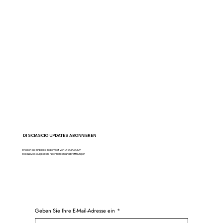
DI SCIASCIO UPDATES ABONNIEREN
Erleben Sie Einblicke in die Welt von DI SCIASCIO®
Exklusive Neuigkeiten, Nachrichten und Eröffnungen
Geben Sie Ihre E-Mail-Adresse ein
*