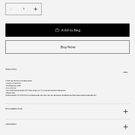
Add to Bag
Buy Now
PRODUKTINFO
T-Shirt aus Filo Di Scozia-Baumwolle:
• Oversize-Passform
• Rundhalsausschnitt
• Kurze Ärmel
• Der Artikel hat bei Größe 48 IT eine Länge von 72 cm ab dem hinteren Halsansatz
• Made in Italy
Außenmaterial: 100 % Filo Di Scozia-Baumwolle, das Garn, das aus den besten Qualitäten der Makò-Baumwolle hergestellt wird
RÜCKGABERICHTLINIE
VERSANDINFO