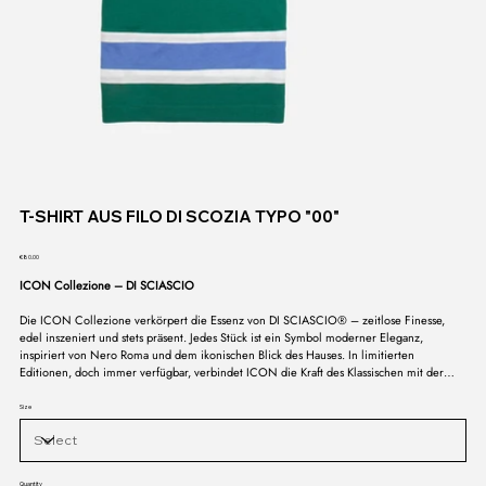
T-SHIRT AUS FILO DI SCOZIA TYPO "00"
Price
€80.00
ICON Collezione – DI SCIASCIO
Die ICON Collezione verkörpert die Essenz von DI SCIASCIO® – zeitlose Finesse,
edel inszeniert und stets präsent. Jedes Stück ist ein Symbol moderner Eleganz,
inspiriert von Nero Roma und dem ikonischen Blick des Hauses. In limitierten
Editionen, doch immer verfügbar, verbindet ICON die Kraft des Klassischen mit der
Sprache des Zeitgenössischen. Eine Kollektion, die nicht vergeht, sondern bleibt – das
Signum eines Stils, der in seiner Reinheit unantastbar ist.
Size
Quantity