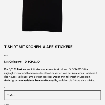
T-SHIRT MIT KRONEN- & APE-STICKEREI
Price
€70.00
D/S Collezione – DI SCIASCIO
Die
D/S Collezione
steht für den modernen Ausdruck von DI SCIASCIO® –
zugänglich, klar und kompromisslos stilvoll. Inspiriert von der ikonischen Handschrift
des Hauses, verbindet D/S zeitgenössisches Design mit italienischer Lässigkeit.
Gefertigt aus
merzerisierte Premium-Baumwolle
, entfalten die Stücke eine subtile
Brillanz und einen außergewöhnlich weichen Griff – geschaffen für den Alltag, aber
mit dem Anspruch eines Klassikers.
Size
Quantity