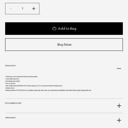
Add to Bag
Buy Now
PRODUKTINFO
T-Shirt aus merzerisierte Premium-Baumwolle:
• Normale Passform
• Rundhalsausschnitt
• Kurze Ärmel
• Der Artikel hat bei Größe 48 IT eine Länge von 72 cm ab dem hinteren Halsansatz
• Made in Italy
Außenmaterial: 100 % Filo Di Scozia-Baumwolle, das Garn, das aus den besten Qualitäten der Makò-Baumwolle hergestellt wird
RÜCKGABERICHTLINIE
VERSANDINFO