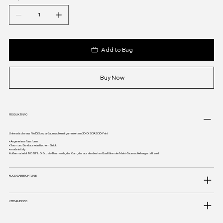
Add to Bag
Buy Now
PRODUKTINFO
Unterwäsche aus Filo Di Scozia-Baumwolle mit gummiertem 3D-DI SCIASCIO-Print
• Angenehme Passform
• Saum und Bund aus elastischem Strick
• made in italy
Außenmaterial: 100 % Filo Di Scozia-Baumwolle, das Garn, das aus den besten Qualitäten der Makò-Baumwolle hergestellt wird
RÜCKGABERICHTLINIE
VERSANDINFO