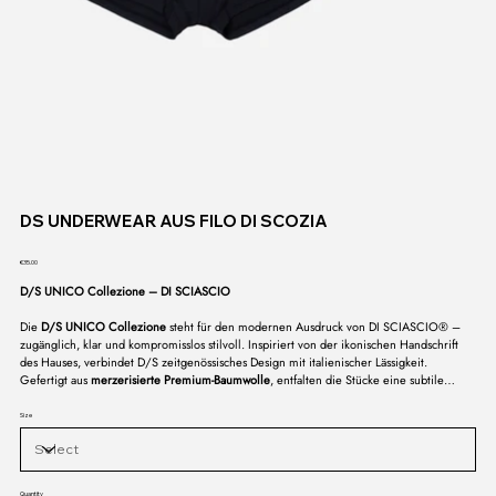
DS UNDERWEAR AUS FILO DI SCOZIA
Price
€35.00
D/S UNICO Collezione – DI SCIASCIO
Die
D/S UNICO Collezione
steht für den modernen Ausdruck von DI SCIASCIO® –
zugänglich, klar und kompromisslos stilvoll. Inspiriert von der ikonischen Handschrift
des Hauses, verbindet D/S zeitgenössisches Design mit italienischer Lässigkeit.
Gefertigt aus
merzerisierte Premium-Baumwolle
, entfalten die Stücke eine subtile
Brillanz und einen außergewöhnlich weichen Griff – geschaffen für den Alltag, aber
mit dem Anspruch eines Klassikers.
Size
Quantity