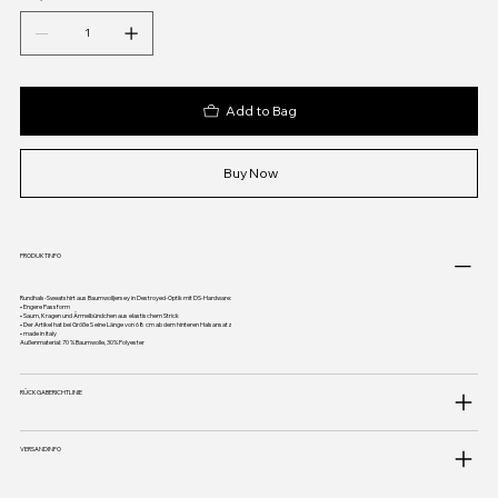
Add to Bag
Buy Now
PRODUKTINFO
Rundhals-Sweatshirt aus Baumwolljersey in Destroyed-Optik mit DS-Hardware:
• Engere Passform
• Saum, Kragen und Ärmelbündchen aus elastischem Strick
• Der Artikel hat bei Größe S eine Länge von 68 cm ab dem hinteren Halsansatz
• made in italy
Außenmaterial: 70 % Baumwolle, 30% Polyester
RÜCKGABERICHTLINIE
VERSANDINFO