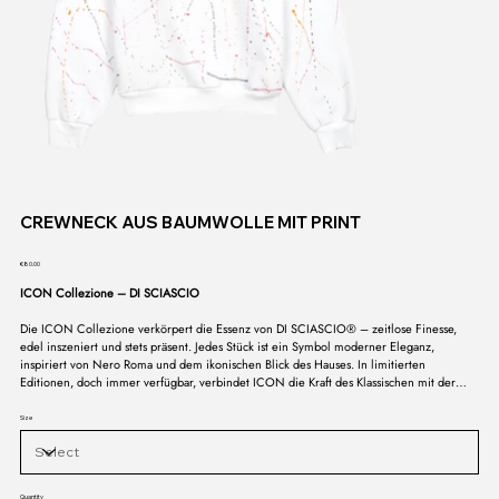
CREWNECK AUS BAUMWOLLE MIT PRINT
Price
€80.00
ICON Collezione – DI SCIASCIO
Die ICON Collezione verkörpert die Essenz von DI SCIASCIO® – zeitlose Finesse,
edel inszeniert und stets präsent. Jedes Stück ist ein Symbol moderner Eleganz,
inspiriert von Nero Roma und dem ikonischen Blick des Hauses. In limitierten
Editionen, doch immer verfügbar, verbindet ICON die Kraft des Klassischen mit der
Sprache des Zeitgenössischen. Eine Kollektion, die nicht vergeht, sondern bleibt – das
Signum eines Stils, der in seiner Reinheit unantastbar ist.
Size
Quantity