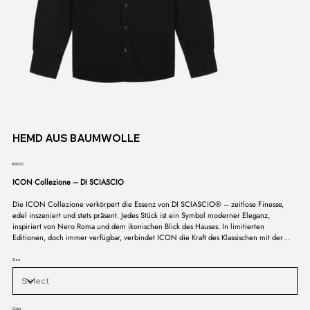
HEMD AUS BAUMWOLLE
Price
€90.00
ICON Collezione – DI SCIASCIO
Die ICON Collezione verkörpert die Essenz von DI SCIASCIO® – zeitlose Finesse,
edel inszeniert und stets präsent. Jedes Stück ist ein Symbol moderner Eleganz,
inspiriert von Nero Roma und dem ikonischen Blick des Hauses. In limitierten
Editionen, doch immer verfügbar, verbindet ICON die Kraft des Klassischen mit der
Sprache des Zeitgenössischen. Eine Kollektion, die nicht vergeht, sondern bleibt – das
Signum eines Stils, der in seiner Reinheit unantastbar ist.
Size
Color