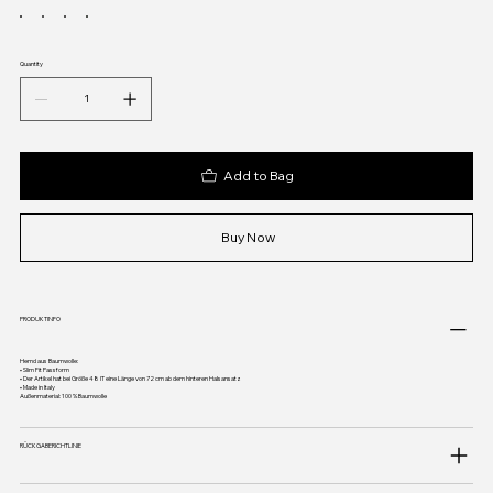
Quantity
Add to Bag
Buy Now
PRODUKTINFO
Hemd aus Baumwolle:
• Slim Fit Passform
• Der Artikel hat bei Größe 48 IT eine Länge von 72 cm ab dem hinteren Halsansatz
• Made in Italy
Außenmaterial: 100 % Baumwolle
RÜCKGABERICHTLINIE