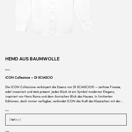
HEMD AUS BAUMWOLLE
Price
€90.00
ICON Collezione – DI SCIASCIO
Die ICON Collezione verkörpert die Essenz von DI SCIASCIO® – zeitlose Finesse,
edel inszeniert und stets präsent. Jedes Stück ist ein Symbol moderner Eleganz,
inspiriert von Nero Roma und dem ikonischen Blick des Hauses. In limitierten
Editionen, doch immer verfügbar, verbindet ICON die Kraft des Klassischen mit der
Sprache des Zeitgenössischen. Eine Kollektion, die nicht vergeht, sondern bleibt – das
Signum eines Stils, der in seiner Reinheit unantastbar ist.
Size
Color