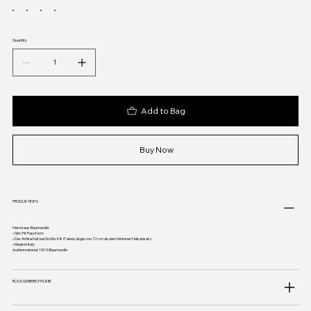
Quantity
Add to Bag
Buy Now
PRODUKTINFO
Hemd aus Baumwolle:
• Slim Fit Passform
• Der Artikel hat bei Größe 48 IT eine Länge von 72 cm ab dem hinteren Halsansatz
• Made in Italy
Außenmaterial: 100 % Baumwolle
RÜCKGABERICHTLINIE